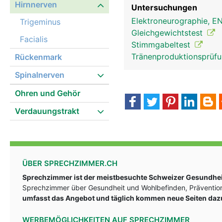
Hirnnerven
Untersuchungen
Elektroneurographie, 
Trigeminus
Gleichgewichtstest
Facialis
Stimmgabeltest
Tränenproduktionsprüf
Rückenmark
Spinalnerven
Ohren und Gehör
Verdauungstrakt
Hirnnerven Frau
ÜBER SPRECHZIMMER.CH
Sprechzimmer ist der meistbesuchte Schweizer Gesundheit
Sprechzimmer über Gesundheit und Wohlbefinden, Prävention
umfasst das Angebot und täglich kommen neue Seiten daz
WERBEMÖGLICHKEITEN AUF SPRECHZIMMER