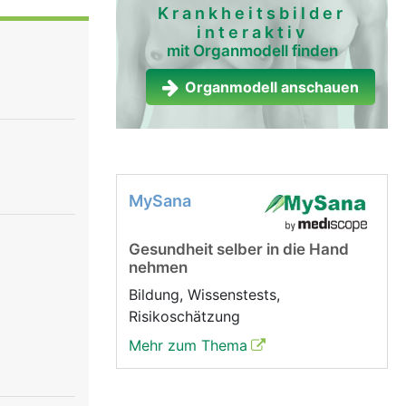
Krankheitsbilder
interaktiv
 Die
mit Organmodell finden
v ist der
en
Organmodell anschauen
teuert die
Hirnnerv
, der für
it dem 10.
MySana
einflusst
und damit
Gesundheit selber in die Hand
n. Der 11.
nehmen
 12.
Bildung, Wissenstests,
Risikoschätzung
Mehr zum Thema