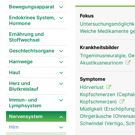
haben folgende Funktionen: Der 1. Hirnnerv ist der Riechnerv für den Geru
Bewegungsapparat
Hirnnerv ist der Sehnerv
Fokus
Endokrines System,
Hirnnerven 3, 4 und 6 s
Hormone
Untersuchungsmöglichk
Drillingsnerv (Trigeminu
Welche Medikamente g
Oberkieferast aufteilt. 
Ernährung und
Stoffwechsel
Kaumuskulatur. Der 7. Hi
Geschmacksempfinden de
Krankheitsbilder
Geschlechtsorgane
ist der Hör- und Gleich
Trigeminusneuralgie, Ge
Harnwege
das Geschmacksempfinde
Akustikusneurinom
Hirnnerv den Gaumen und
Haut
die Herzfunktion und di
Symptome
Herz und
die Tonbildung und zus
Hörverlust
Blutkreislauf
Hirnnerv ist der Schult
Kopfschmerzen (Cephalg
Hirnnerv bewegt die Zu
Immun- und
Kopfschmerzen)
Lymphsystem
Müdigkeit (Erschöpfung
Ohrgeräusche (Ohrensau
Nervensystem
Schwindel (Vertigo, Sch
Hirn