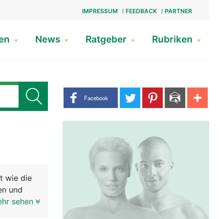
IMPRESSUM
FEEDBACK
PARTNER
gen
News
Ratgeber
Rubriken
Share buttons
Facebook
t wie die
en und
n zieht bis
ehr sehen
nnerven