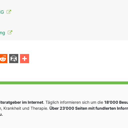
ENG
ung
Hirnnerven Mann
sratgeber im Internet
. Täglich informieren sich um die
18'000 Bes
, Krankheit und Therapie.
Über 23'000 Seiten mit fundlerten Info
u.