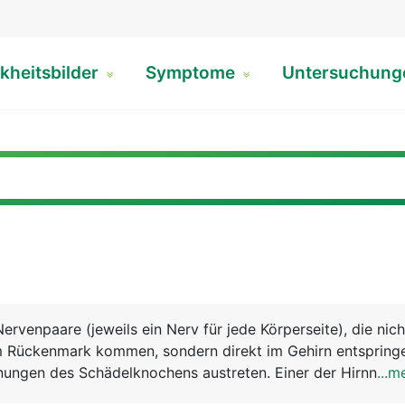
kheitsbilder
Symptome
Untersuchun
ervenpaare (jeweils ein Nerv für jede Körperseite), die nich
 Rückenmark kommen, sondern direkt im Gehirn entspring
ungen des Schädelknochens austreten. Einer der Hirnnerve
...m
anderen versorgen den Kopf und die Halsregion. Die 12 Hir