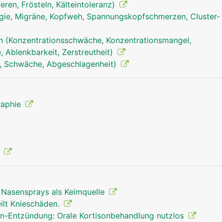
ieren, Frösteln, Kälteintoleranz)
ie, Migräne, Kopfweh, Spannungskopfschmerzen, Cluster-
n (Konzentrationsschwäche, Konzentrationsmangel,
Nase Mann
Nase Frau
 Ablenkbarkeit, Zerstreutheit)
, Schwäche, Abgeschlagenheit)
raphie
e
 Nasensprays als Keimquelle
ilt Knieschäden.
n-Entzündung: Orale Kortisonbehandlung nutzlos