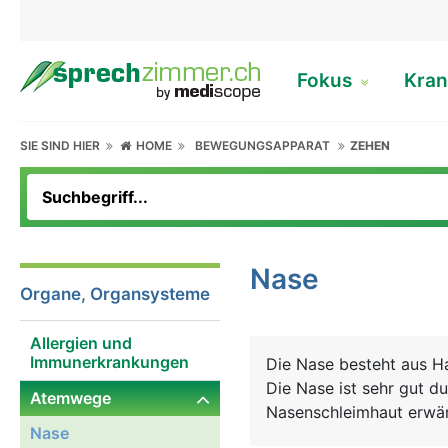
Fokus
Kran
SIE SIND HIER
HOME
BEWEGUNGSAPPARAT
ZEHEN
Nase
Organe, Organsysteme
Allergien und
Immunerkrankungen
Die Nase besteht aus Ha
Die Nase ist sehr gut du
Atemwege
Nasenschleimhaut erwär
Nase
Feuchtigkeit zurückgew