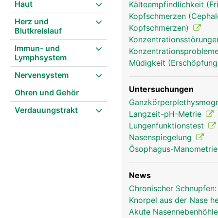
Haut
Kälteempfindlichkeit (Fr
Kopfschmerzen (Cephalg
Herz und
Kopfschmerzen)
Blutkreislauf
Konzentrationsstörunge
Nase Frau
Immun- und
Konzentrationsprobleme,
Lymphsystem
Müdigkeit (Erschöpfung
Nervensystem
Untersuchungen
Ohren und Gehör
Ganzkörperplethysmog
Verdauungstrakt
Langzeit-pH-Metrie
Lungenfunktionstest
Nasenspiegelung
Ösophagus-Manometri
News
Chronischer Schnupfen:
Knorpel aus der Nase he
Akute Nasennebenhöhle