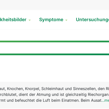
kheitsbilder
Symptome
Untersuchun
ut, Knochen, Knorpel, Schleimhaut und Sinneszellen, den Ri
rchblutet, dient der Atmung und ist gleichzeitig Riechorgan
mt und befeuchtet die Luft beim Einatmen. Beim Ausatmen
...m
onnen. Meist wird abwechslungsweise (zyklisch) nur durch 