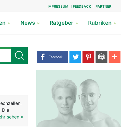
IMPRESSUM
FEEDBACK
PARTNER
gen
News
Ratgeber
Rubriken
Share buttons
Facebook
echzellen.
. Die
 wird
ehr sehen
ein