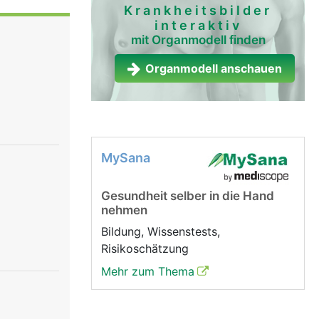
nd der
Krankheitsbilder
interaktiv
teht aus
mit Organmodell finden
. Über die
n bei der
Organmodell anschauen
MySana
Gesundheit selber in die Hand
nehmen
Bildung, Wissenstests,
Risikoschätzung
Mehr zum Thema