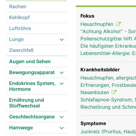
Nasenloch geatmet währ
Rachen
Niessreflex schützen be
Fokus
Kehlkopf
über 10 Millionen Riech
Heuschnupfen
Verbindung der Nase mi
Luftröhre
''Achtung Alkohol'' - S
Stimmbildung aus.
Pollenschutzgitter hilft 
Lunge
Die häufigsten Erkran
Zwerchfell
Lebensmittel-Allergie:
Augen und Sehen
Krankheitsbilder
Bewegungsapparat
Heuschnupfen, allergisc
Endokrines System,
Erfrierungen, Frostbeul
Hormone
Nasenbluten
Schlafapnoe-Syndrom,
Ernährung und
Stoffwechsel
Riechstörung und Schm
Geschlechtsorgane
Symptome
Harnwege
Juckreiz (Pruritus, Hau