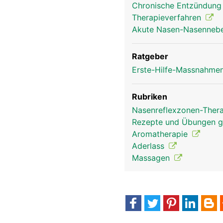
Chronische Entzündung 
Therapieverfahren
Akute Nasen-Nasenneben
Nase Mann
Ratgeber
Erste-Hilfe-Massnahmen
Rubriken
Nasenreflexzonen-Ther
Rezepte und Übungen 
Aromatherapie
Aderlass
Massagen