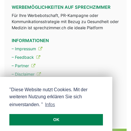
WERBEMÖGLICHKEITEN AUF SPRECHZIMMER
Für Ihre Werbebotschaft, PR-Kampagne oder
Kommunikationsstrategie mit Bezug zu Gesundheit oder
Medizin ist sprechzimmer.ch die ideale Platform
INFORMATIONEN
– Impressum
– Feedback
– Partner
– Disclaimer
– Datenschutzerklärung / Privacy Policy
"Diese Website nutzt Cookies. Mit der
weiteren Nutzung erklären Sie sich
– Werbung
einverstanden. "
Infos
– Mehr über unsere Experten
OK