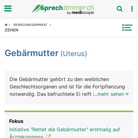
Fokus
BEWEGUNGSAPPARAT
ZEHEN
Krankheitsbilder
Gebärmutter
(Uterus)
Symptome
Untersuchungen
Die Gebärmutter gehört zu den weiblichen
News
Geschlechtsorganen und ist für die Fortpflanzung
notwendig. Das befruchtete Ei reift in der
...mehr sehen
Ratgeber
Gebärmutter zum Kind heran.
Rubriken
Fokus
Initiative "Rettet die Gebärmutter" erstmalig auf
Ärztekongress