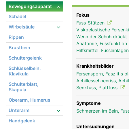
Körper und für die Beu
Bewegungsapparat
Vorfuss (Zehenbereich
Fokus
Schädel
Gehen und Laufen ermög
Fuss-Stützen
Wirbelsäule
Viskoelastische Fersen
Wenn der Schuh drückt
Rippen
Anatomie, Fussfunktion
Brustbein
Hilfsmittel: Fusseinlag
Schultergelenk
Krankheitsbilder
Schlüsselbein,
Klavikula
Fersensporn, Fasziitis p
Achillessehnenriss, Ach
Schulterblatt,
Senkfuss, Plattfuss
Skapula
Oberarm, Humerus
Symptome
Unterarm
Schmerzen im Bein, Fus
Handgelenk
Untersuchungen