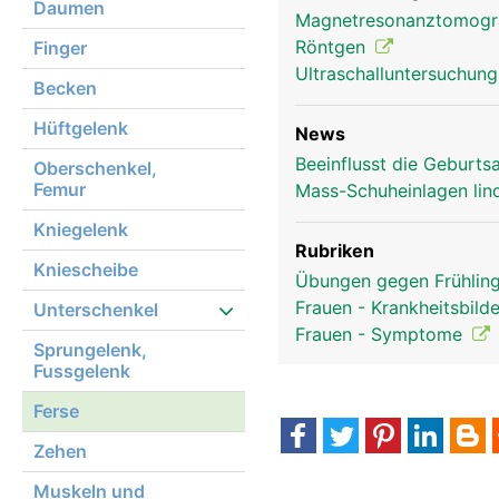
Daumen
Magnetresonanztomog
Ferse Frau
Röntgen
Finger
Ultraschalluntersuchun
Becken
Hüftgelenk
News
Beeinflusst die Geburts
Oberschenkel,
Femur
Mass-Schuheinlagen li
Kniegelenk
Rubriken
Kniescheibe
Übungen gegen Frühlin
Frauen - Krankheitsbild
Unterschenkel
Frauen - Symptome
Sprungelenk,
Fussgelenk
Ferse
Zehen
Muskeln und