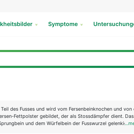
kheitsbilder
Symptome
Untersuchun
re Teil des Fusses und wird vom Fersenbeinknochen und von
rsen-Fettpolster gebildet, der als Stossdämpfer dient. Das
 Sprungbein und dem Würfelbein der Fusswurzel gelenkig v
...m
senbeins setzt die Achillessehne an. Sie ist die kräftigste