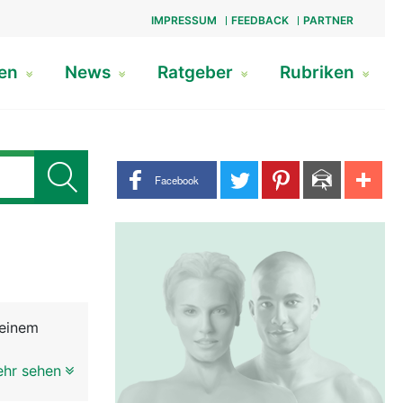
IMPRESSUM
FEEDBACK
PARTNER
gen
News
Ratgeber
Rubriken
Share buttons
Facebook
 einem
erbunden.
ehr sehen
 Sehen im