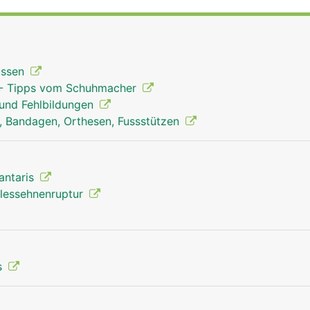
gung im oberen Sprunggelenk verantwortlich. Dadurch wird
) nach unten gezogen und das Abstossen des Fusses vom 
licht.
kissen
 - Tipps vom Schuhmacher
 und Fehlbildungen
en, Bandagen, Orthesen, Fussstützen
lantaris
illessehnenruptur
s