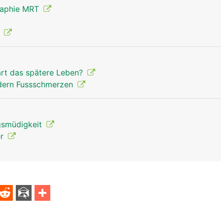
raphie MRT
Ferse Mann
g
art das spätere Leben?
ndern Fussschmerzen
gsmüdigkeit
er