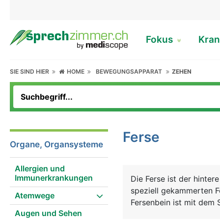
Fokus
Kran
SIE SIND HIER
HOME
BEWEGUNGSAPPARAT
ZEHEN
Ferse
Organe, Organsysteme
Allergien und
Immunerkrankungen
Die Ferse ist der hinte
speziell gekammerten Fe
Atemwege
Fersenbein ist mit dem
Augen und Sehen
Am hinteren Ende des Fer