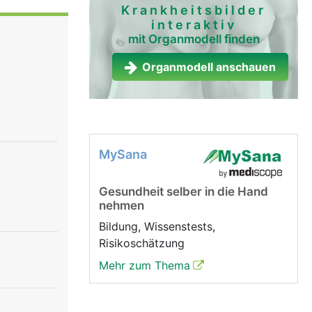
 der
Krankheitsbilder
interaktiv
Boden beim
mit Organmodell finden
Organmodell anschauen
MySana
Gesundheit selber in die Hand
nehmen
Bildung, Wissenstests,
Risikoschätzung
Mehr zum Thema