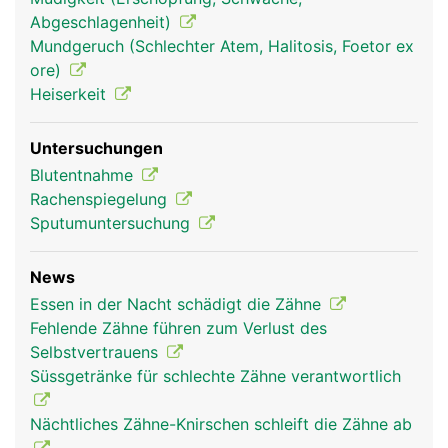
die über die Wurzelkanäle in die Zahnhöhle
Abgeschlagenheit)
gelangen. Der Zahnfleischrand ist nicht mit dem
Mundgeruch (Schlechter Atem, Halitosis, Foetor ex
Zahnschmelz verwachsen, sondern erst mit der
ore)
tiefer liegenden Wurzelhaut, wodurch sich im
Heiserkeit
Bereich des Zahnhalses eine natürliche
Zahnfleischtasche bildet, die normalerweise
Untersuchungen
maximal zwei bis drei Millimeter tief ist.
Blutentnahme
Rachenspiegelung
Sputumuntersuchung
News
Essen in der Nacht schädigt die Zähne
Fehlende Zähne führen zum Verlust des
Selbstvertrauens
Süssgetränke für schlechte Zähne verantwortlich
Nächtliches Zähne-Knirschen schleift die Zähne ab