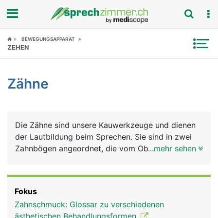
Fokus
BEWEGUNGSAPPARAT
ZEHEN
Krankheitsbilder
Zähne
Symptome
Untersuchungen
Die Zähne sind unsere Kauwerkzeuge und dienen
News
der Lautbildung beim Sprechen. Sie sind in zwei
Zahnbögen angeordnet, die vom Oberkiefer- und
...mehr sehen
Ratgeber
vom Unterkiefer getragen werden. Jeder Mensch
hat im Leben zwei natürliche Zahnsätze (Gebisse):
Rubriken
Das Milchgebiss aus 20 Milchzähnen, das im
Fokus
mittleren Kindesalter vom bleibenden Gebiss
Zahnschmuck: Glossar zu verschiedenen
ersetzt wird, das aus 32 Zähnen besteht: auf jeder
ästhetischen Behandlungsformen