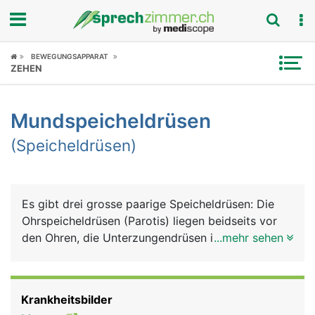
Fokus
BEWEGUNGSAPPARAT
ZEHEN
Krankheitsbilder
Mundspeicheldrüsen
Symptome
(Speicheldrüsen)
Untersuchungen
News
Es gibt drei grosse paarige Speicheldrüsen: Die
Ohrspeicheldrüsen (Parotis) liegen beidseits vor
Ratgeber
den Ohren, die Unterzungendrüsen im Mundboden
...mehr sehen
unter der Zunge und die Unterkieferdrüsen hinten
Rubriken
an der Innenseite des Unterkiefers. Gemeinsam
produzieren sie 90% des Speichels. Den Rest
Krankheitsbilder
produzieren mehrere kleine Speicheldrüsen, die im