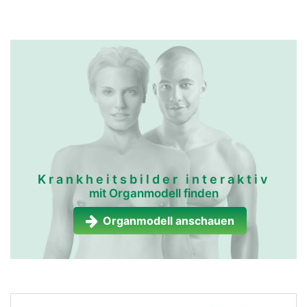
mundspeicheldrüsen
mundspeicheldrüsen
frau
mann
Krankheitsbilder interaktiv
mit Organmodell finden
Organmodell anschauen