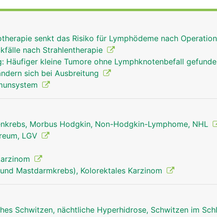
n die in der Lymphe mitgeschleppten Fremdkörper und
d machen sie unschädlich. Einige Stoffe (z.B. Glasstaub, Ko
weise auch in den Lymphknoten eingelagert, wenn sie der K
iotherapie senkt das Risiko für Lymphödeme nach Operatio
en Lymphknoten wird ausserdem ein Teil der Lymphozyten (
kfälle nach Strahlentherapie
t, die als "Abwehrpolizei" ständig durch das Blut- und
: Häufiger kleine Tumore ohne Lymphknotenbefall gefund
ouillieren und der körpereigenen Abwehr dienen. Ausserde
ändern sich bei Ausbreitung
mphe konzentriert (eingedickt).
mmunsystem
nkrebs, Morbus Hodgkin, Non-Hodgkin-Lymphome, NHL
reum, LGV
lkarzinom
und Mastdarmkrebs), Kolorektales Karzinom
hes Schwitzen, nächtliche Hyperhidrose, Schwitzen im Sch