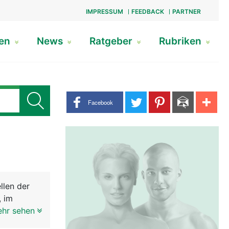
IMPRESSUM
FEEDBACK
PARTNER
gen
News
Ratgeber
Rubriken
Share buttons
Facebook
llen der
, im
 ein
ehr sehen
r gross.