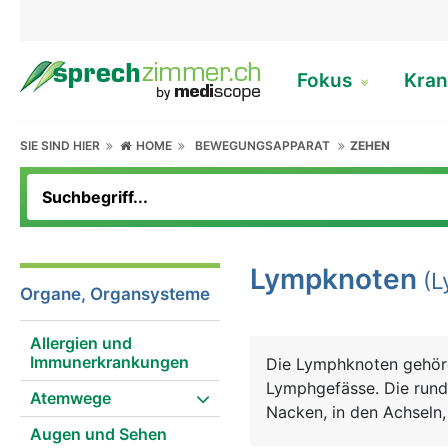
Fokus
Kran
SIE SIND HIER
HOME
BEWEGUNGSAPPARAT
ZEHEN
Lympknoten
(L
Organe, Organsysteme
Allergien und
Immunerkrankungen
Die Lymphknoten gehöre
Lymphgefässe. Die rund
Atemwege
Nacken, in den Achseln,
Augen und Sehen
erbsen- bis bohnenförm