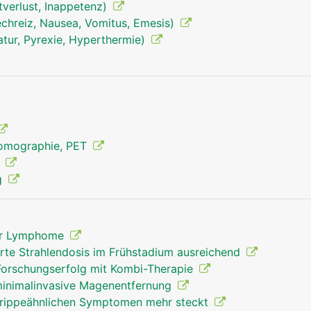
tverlust, Inappetenz)
echreiz, Nausea, Vomitus, Emesis)
tur, Pyrexie, Hyperthermie)
lympknoten mann
Tomographie, PET
g
g
 der Lymphome
rte Strahlendosis im Frühstadium ausreichend
Forschungserfolg mit Kombi-Therapie
 minimalinvasive Magenentfernung
grippeähnlichen Symptomen mehr steckt