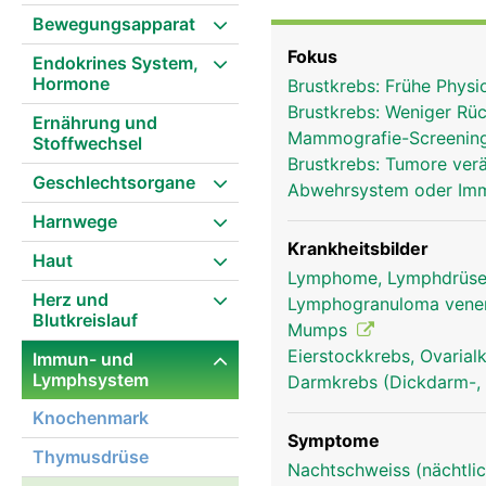
Die Lymphknoten fange
Bewegungsapparat
Krankheitserreger ab un
Fokus
Endokrines System,
Farbstoffe) werden teil
Hormone
Brustkrebs: Frühe Phys
ausscheiden kann. In d
Brustkrebs: Weniger Rüc
Blutkörperchen) gebilde
Ernährung und
Mammografie-Screening
Stoffwechsel
Lymphgefässsystem patr
Brustkrebs: Tumore ver
den Lymphknoten die Ly
Geschlechtsorgane
Abwehrsystem oder I
Harnwege
Krankheitsbilder
Haut
Lymphome, Lymphdrüse
Herz und
Lymphogranuloma vene
Blutkreislauf
Mumps
Eierstockkrebs, Ovaria
Immun- und
Lymphsystem
Darmkrebs (Dickdarm-, 
Knochenmark
Symptome
Thymusdrüse
Nachtschweiss (nächtlic