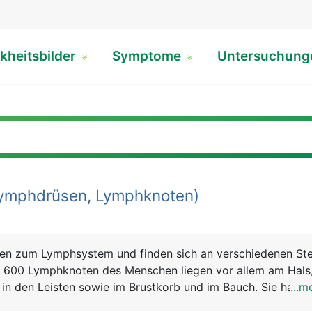
kheitsbilder
Symptome
Untersuchun
ymphdrüsen, Lymphknoten)
n zum Lymphsystem und finden sich an verschiedenen Ste
 600 Lymphknoten des Menschen liegen vor allem am Hals
 in den Leisten sowie im Brustkorb und im Bauch. Sie haben
...m
iges Aussehen und sind normalerweise nur wenige Millimete