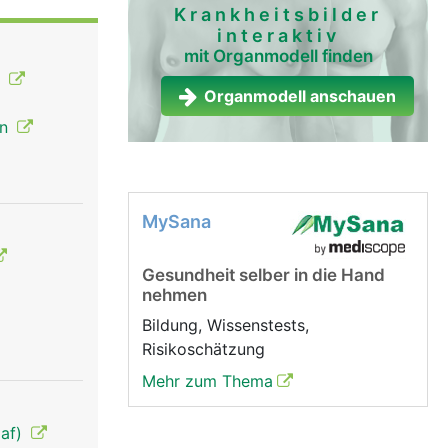
Krankheitsbilder
interaktiv
hle,
mit Organmodell finden
örper nicht
n
weisse
Organmodell anschauen
en
m wird in
MySana
Gesundheit selber in die Hand
nehmen
Bildung, Wissenstests,
Risikoschätzung
Mehr zum Thema
laf)