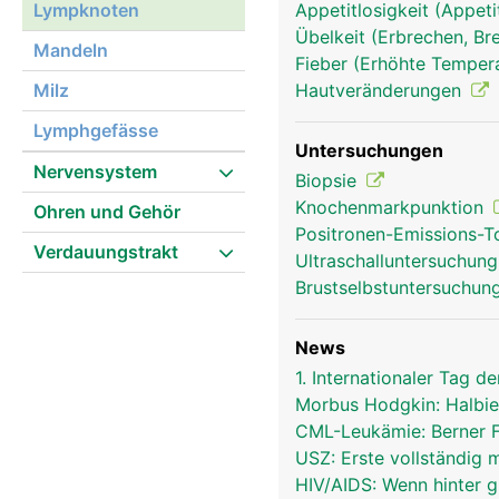
Lympknoten
Appetitlosigkeit (Appeti
Übelkeit (Erbrechen, Br
Mandeln
Fieber (Erhöhte Tempera
Milz
Hautveränderungen
Lymphgefässe
lympknoten frau
Untersuchungen
Nervensystem
Biopsie
Knochenmarkpunktion
Ohren und Gehör
Positronen-Emissions-
Verdauungstrakt
Ultraschalluntersuchun
Brustselbstuntersuchun
News
1. Internationaler Tag
Morbus Hodgkin: Halbie
CML-Leukämie: Berner 
USZ: Erste vollständig
HIV/AIDS: Wenn hinter 