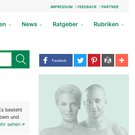
IMPRESSUM
FEEDBACK
PARTNER
gen
News
Ratgeber
Rubriken
Share buttons
Facebook
Es besteht
bein und
Beckenring
ehr sehen
ergewicht