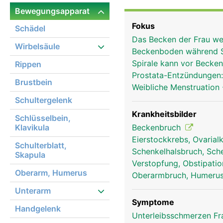
gleichmässig auf die Ob
Bewegungsapparat
ein sicherer Stand ermö
Fokus
Schädel
Bänder und Muskeln mit
Das Becken der Frau wei
Festigkeit und Stabilit
Wirbelsäule
Beckenboden während 
Hüftgelenk mit dem Obe
Spirale kann vor Beck
Rippen
ausserdem die Beckenor
Prostata-Entzündungen
Frauen haben im Vergle
Brustbein
Weibliche Menstruation
Beckenausgang um ein 
Schultergelenk
Krankheitsbilder
Schlüsselbein,
Klavikula
Beckenbruch
Eierstockkrebs, Ovaria
Schulterblatt,
Schenkelhalsbruch, Sch
Skapula
Verstopfung, Obstipati
Oberarm, Humerus
Oberarmbruch, Humerus
Unterarm
Symptome
Handgelenk
Unterleibsschmerzen F