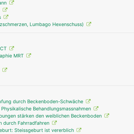
Mann
)
s
uzschmerzen, Lumbago Hexenschuss)
Becken Mann
 CT
raphie MRT
g
opfung durch Beckenboden-Schwäche
 Physikalische Behandlungsmassnahmen
übungen stärken den weiblichen Beckenboden
n durch Fahrradfahren
urt: Steissgeburt ist vererblich