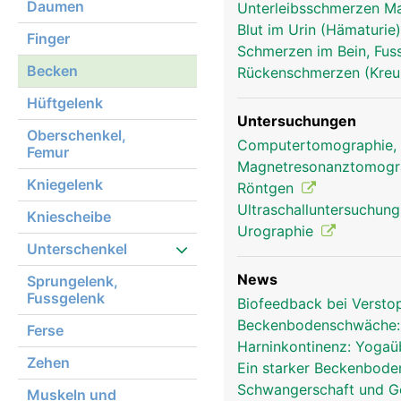
Daumen
Unterleibsschmerzen 
Blut im Urin (Hämaturie
Finger
Schmerzen im Bein, Fus
Becken
Rückenschmerzen (Kre
Hüftgelenk
Untersuchungen
Oberschenkel,
Becken Frau
Computertomographie,
Femur
Magnetresonanztomog
Kniegelenk
Röntgen
Ultraschalluntersuchun
Kniescheibe
Urographie
Unterschenkel
News
Sprungelenk,
Fussgelenk
Biofeedback bei Verst
Beckenbodenschwäche:
Ferse
Harninkontinenz: Yoga
Zehen
Ein starker Beckenbode
Schwangerschaft und Geb
Muskeln und