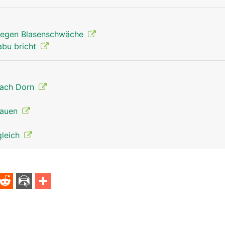
egen Blasenschwäche
abu bricht
nach Dorn
Frauen
gleich