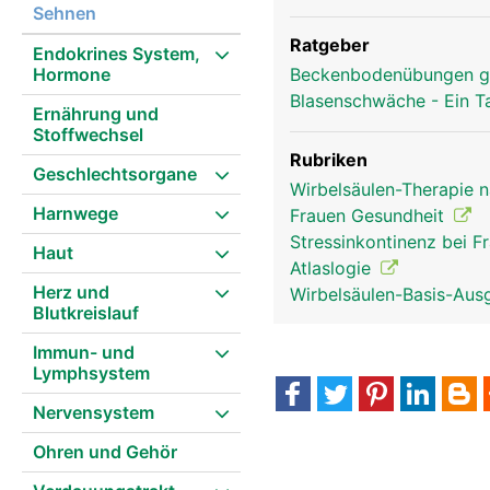
Sehnen
Ratgeber
Endokrines System,
Hormone
Beckenbodenübungen g
Blasenschwäche - Ein T
Ernährung und
Stoffwechsel
Rubriken
Geschlechtsorgane
Wirbelsäulen-Therapie 
Harnwege
Frauen Gesundheit
Stressinkontinenz bei 
Haut
Atlaslogie
Herz und
Wirbelsäulen-Basis-Aus
Blutkreislauf
Immun- und
Lymphsystem
Nervensystem
Ohren und Gehör