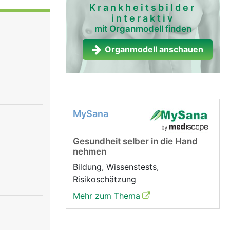
tung und
Krankheitsbilder
interaktiv
chiedene
mit Organmodell finden
che
über das
Organmodell anschauen
h
rgane.
MySana
Gesundheit selber in die Hand
nehmen
Bildung, Wissenstests,
Risikoschätzung
Mehr zum Thema