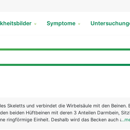
kheitsbilder
Symptome
Untersuchun
des Skeletts und verbindet die Wirbelsäule mit den Beinen. 
den beiden Hüftbeinen mit deren 3 Anteilen Darmbein, Sitz
ne ringförmige Einheit. Deshalb wird das Becken auch als 
...m
chnet. Über diesen festen und stabilen Ring wird das Körp