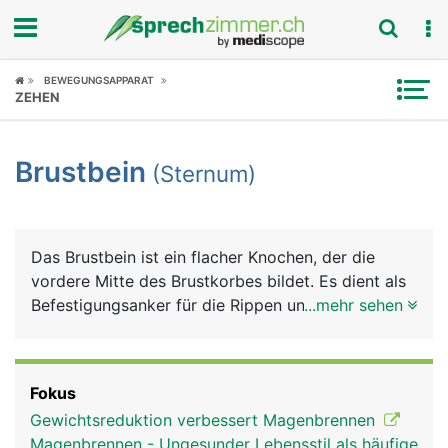
Fokus
BEWEGUNGSAPPARAT
ZEHEN
Krankheitsbilder
Brustbein
(Sternum)
Symptome
Untersuchungen
Das Brustbein ist ein flacher Knochen, der die
News
vordere Mitte des Brustkorbes bildet. Es dient als
Befestigungsanker für die Rippen und für
...mehr sehen
Ratgeber
verschiedene Muskeln, unter anderem für die
Bauchmuskulatur. Ausserdem schützt es das
Rubriken
teilweise dahinter liegende Herz.
Fokus
Gewichtsreduktion verbessert Magenbrennen
Magenbrennen - Ungesunder Lebensstil als häufige