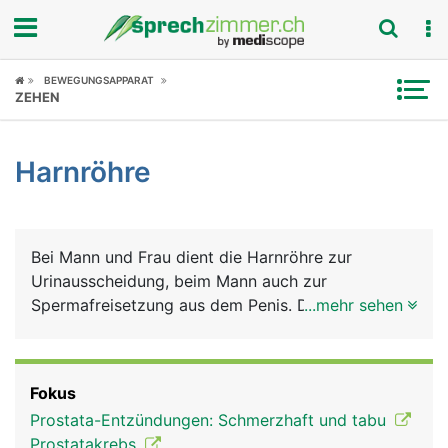
Fokus
BEWEGUNGSAPPARAT
ZEHEN
Krankheitsbilder
Harnröhre
Symptome
Untersuchungen
Bei Mann und Frau dient die Harnröhre zur
News
Urinausscheidung, beim Mann auch zur
Spermafreisetzung aus dem Penis. Die kürzere
...mehr sehen
Ratgeber
Harnröhre der Frau birgt ein höheres
Infektionsrisiko.
Rubriken
Fokus
Prostata-Entzündungen: Schmerzhaft und tabu
Prostatakrebs