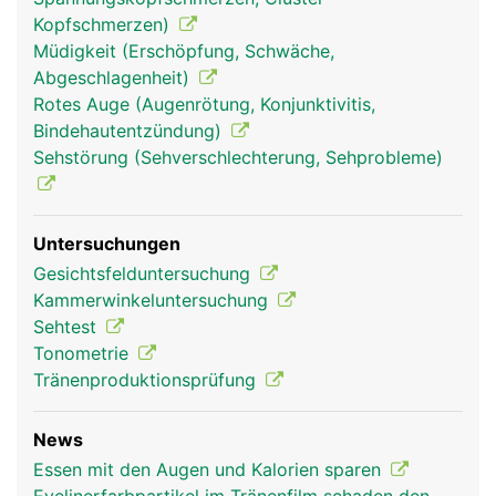
Augen und Sehen
Augen und Sehen
Kopfschmerzen)
Frau
Mann
Müdigkeit (Erschöpfung, Schwäche,
Abgeschlagenheit)
Rotes Auge (Augenrötung, Konjunktivitis,
Bindehautentzündung)
Sehstörung (Sehverschlechterung, Sehprobleme)
Untersuchungen
Gesichtsfelduntersuchung
Kammerwinkeluntersuchung
Sehtest
Tonometrie
Tränenproduktionsprüfung
News
Essen mit den Augen und Kalorien sparen