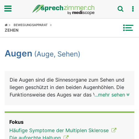
Fokus
BEWEGUNGSAPPARAT
ZEHEN
Krankheitsbilder
Augen
(Auge, Sehen)
Symptome
Untersuchungen
Die Augen sind die Sinnesorgane zum Sehen und
News
liegen geschützt in den beiden Augenhöhlen. Die
Funktionsweise des Auges war das Vorbild für die
...mehr sehen
Ratgeber
Entwicklung des Fotoapparats: Eine Linse bündelt
das Licht und durch ihren unterschiedlichen
Rubriken
Krümmungsradius wird das Bild "scharf" eingestellt
Fokus
(Akkommodation). Die Regenbogenhaut (Iris), die
Häufige Symptome der Multiplen Sklerose
Blende beim Fotoapparat, kann sich weiter öffnen
Die aufrechte Haltung