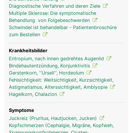
oder schliessen (Pupille) und so die Intensität des
Diagnostische Verfahren und deren Ziele
einfallenden Lichts regulieren. Die Sehrezeptoren
Multiple Sklerose: Die symptomatische
auf der Netzhaut (Retina) an der Rückfläche des
Behandlung von Folgebeschwerden
Auges wandeln das Licht in elektrische
Schwindel ist behandelbar - Patientenbroschüre
Nervensignale um, die über den Sehnerven zum
zum Bestellen
Sehzentrum im Hirn geleitet werden und dort das
Bild erzeugen, das wir sehen. Dadurch dass der
Mensch zwei Augen besitzt, die von mehreren
Krankheitsbilder
Augenmuskeln genau koordiniert werden, ist ein
Entropium, nach innen gedrehtes Augenlid
dreidimensionales (räumliches) Sehen möglich.
Bindehautentzündung, Konjunktivitis
Gerstenkorn, ''Urseli'', Hordeolum
Fehlsichtigkeit: Weitsichtigkeit, Kurzsichtigkeit,
Astigmatismus, Alterssichtigkeit, Amblyopie
Hagelkorn, Chalazion
Symptome
Juckreiz (Pruritus, Hautjucken, Jucken)
Kopfschmerzen (Cephalgie, Migräne, Kopfweh,
Spannungskopfschmerzen, Cluster-