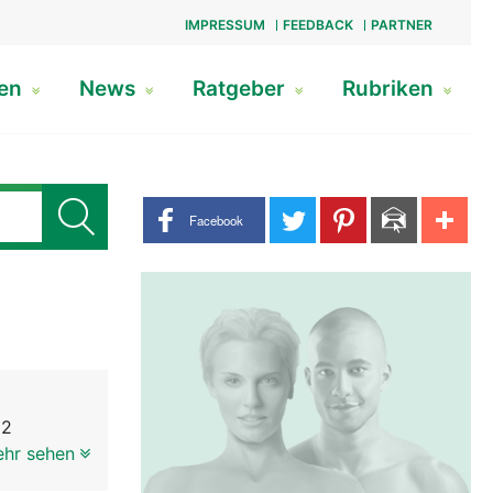
IMPRESSUM
FEEDBACK
PARTNER
gen
News
Ratgeber
Rubriken
Share buttons
Facebook
 2
rläuft
ehr sehen
rchfell in