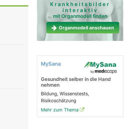
uchaorta
Krankheitsbilder
interaktiv
rgung des
mit Organmodell finden
tspringen
n Höhe des
Organmodell anschauen
er
MySana
Gesundheit selber in die Hand
nehmen
Bildung, Wissenstests,
Risikoschätzung
Mehr zum Thema