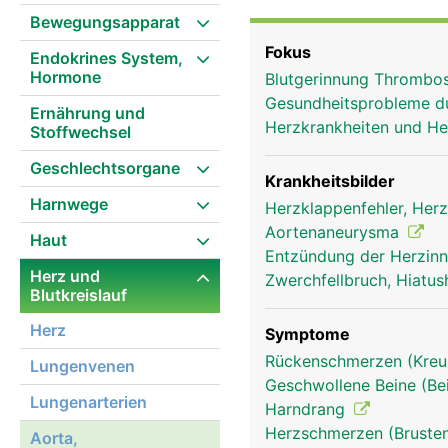
den Bauchraum. Oberhalb
Bewegungsapparat
bezeichnet. Von ihr geh
Fokus
Endokrines System,
Gehirns und die beiden 
Hormone
Blutgerinnung Thrombo
aus der Aorta die gros
Gesundheitsprobleme d
Bauchnabels teilt sich 
Ernährung und
Herzkrankheiten und He
Stoffwechsel
Beckenorgane und der B
Geschlechtsorgane
Krankheitsbilder
Harnwege
Herzklappenfehler, Herz
Aortenaneurysma
Haut
Entzündung der Herzinn
Herz und
Zwerchfellbruch, Hiatus
Blutkreislauf
Herz
Symptome
Rückenschmerzen (Kre
Lungenvenen
Geschwollene Beine (Be
Lungenarterien
Harndrang
Herzschmerzen (Brusten
Aorta,