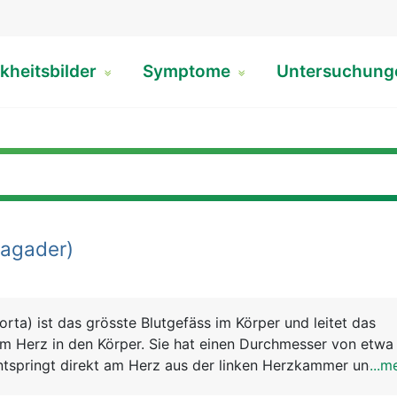
kheitsbilder
Symptome
Untersuchun
agader)
rta) ist das grösste Blutgefäss im Körper und leitet das
om Herz in den Körper. Sie hat einen Durchmesser von etwa
ntspringt direkt am Herz aus der linken Herzkammer und ve
...m
ach hinten und zieht dann durch den Brustkorb und das Zwe