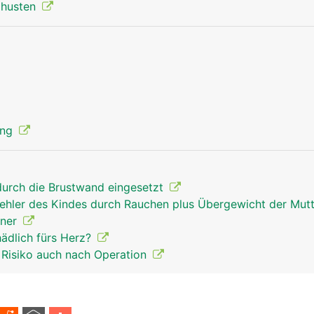
izhusten
aorta mann
ung
 durch die Brustwand eingesetzt
ehler des Kindes durch Rauchen plus Übergewicht der Mut
nner
hädlich fürs Herz?
 Risiko auch nach Operation