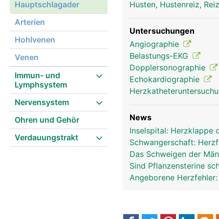
Hauptschlagader
Husten, Hustenreiz, Re
Arterien
Untersuchungen
Hohlvenen
Angiographie
aorta frau
Belastungs-EKG
Venen
Dopplersonographie
Immun- und
Echokardiographie
Lymphsystem
Herzkatheteruntersuch
Nervensystem
News
Ohren und Gehör
Inselspital: Herzklappe
Verdauungstrakt
Schwangerschaft: Herzf
Das Schweigen der Mä
Sind Pflanzensterine sc
Angeborene Herzfehler: