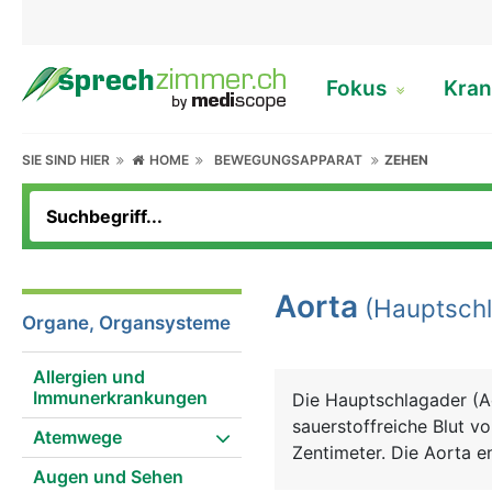
Fokus
Kran
SIE SIND HIER
HOME
BEWEGUNGSAPPARAT
ZEHEN
Aorta
(Hauptschl
Organe, Organsysteme
Allergien und
Immunerkrankungen
Die Hauptschlagader (Ao
sauerstoffreiche Blut v
Atemwege
Zentimeter. Die Aorta e
Augen und Sehen
zunächst bogenförmig n