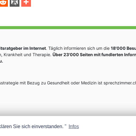
sratgeber im Internet
. Täglich informieren sich um die
18'000 Bes
, Krankheit und Therapie.
Über 23'000 Seiten mit fundlerten Info
u.
rategie mit Bezug zu Gesundheit oder Medizin ist sprechzimmer.ch
lären Sie sich einverstanden. "
Infos
MEDISCOPE AG E-MAIL:
INFO@MEDISCOPE.CH