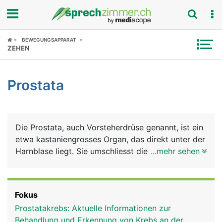
Fokus
BEWEGUNGSAPPARAT
ZEHEN
Krankheitsbilder
Prostata
Symptome
Untersuchungen
Die Prostata, auch Vorsteherdrüse genannt, ist ein
News
etwa kastaniengrosses Organ, das direkt unter der
Harnblase liegt. Sie umschliesst die Harnröhre
...mehr sehen
Ratgeber
ringförmig. Sie besteht aus vielen Einzeldrüsen
deren Ausführungsgänge in die Harnröhre münden.
Rubriken
Die Vorsteherdrüse gehört, genau wie Hoden,
Fokus
Nebenhoden und Samenleiter, zu den
Prostatakrebs: Aktuelle Informationen zur
Geschlechtsorganen des Mannes.
Behandlung und Erkennung von Krebs an der