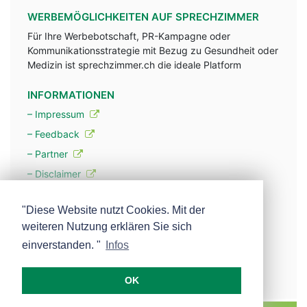
WERBEMÖGLICHKEITEN AUF SPRECHZIMMER
Für Ihre Werbebotschaft, PR-Kampagne oder
Kommunikationsstrategie mit Bezug zu Gesundheit oder
Medizin ist sprechzimmer.ch die ideale Platform
INFORMATIONEN
– Impressum
– Feedback
– Partner
– Disclaimer
– Datenschutzerklärung / Privacy Policy
"Diese Website nutzt Cookies. Mit der
weiteren Nutzung erklären Sie sich
– Werbung
einverstanden. "
Infos
– Mehr über unsere Experten
OK