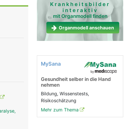
Krankheitsbilder
interaktiv
mit Organmodell finden
Organmodell anschauen
MySana
Gesundheit selber in die Hand
nehmen
Bildung, Wissenstests,
Risikoschätzung
Mehr zum Thema
ralyse,