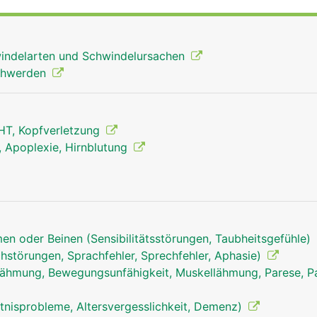
indelarten und Schwindelursachen
schwerden
HT, Kopfverletzung
g, Apoplexie, Hirnblutung
en oder Beinen (Sensibilitätsstörungen, Taubheitsgefühle)
hstörungen, Sprachfehler, Sprechfehler, Aphasie)
ähmung, Bewegungsunfähigkeit, Muskellähmung, Parese, Pa
Kleinhirn Mann
tnisprobleme, Altersvergesslichkeit, Demenz)