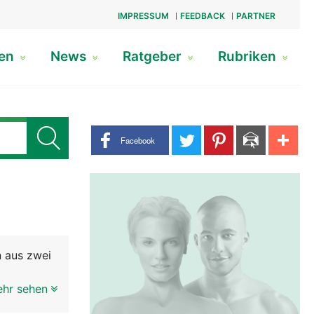
IMPRESSUM
FEEDBACK
PARTNER
gen
News
Ratgeber
Rubriken
Share buttons
Facebook
n aus zwei
ehr sehen