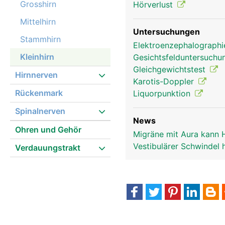
Grosshirn
Hörverlust
Mittelhirn
Untersuchungen
Stammhirn
Elektroenzephalograph
Kleinhirn
Gesichtsfelduntersuch
Gleichgewichtstest
Hirnnerven
Karotis-Doppler
Rückenmark
Liquorpunktion
Spinalnerven
News
Ohren und Gehör
Migräne mit Aura kann 
Vestibulärer Schwindel 
Verdauungstrakt