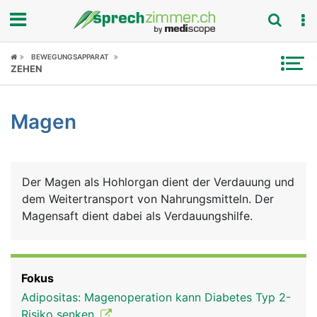
Fokus
BEWEGUNGSAPPARAT
ZEHEN
Krankheitsbilder
Magen
Symptome
Untersuchungen
Der Magen als Hohlorgan dient der Verdauung und
News
dem Weitertransport von Nahrungsmitteln. Der
Magensaft dient dabei als Verdauungshilfe.
Ratgeber
Rubriken
Fokus
Adipositas: Magenoperation kann Diabetes Typ 2-
Risiko senken