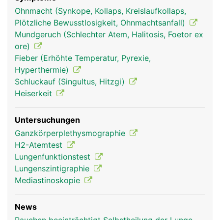
(Brustfell). Der feine Spalt zwischen ist mit einer
Ohnmacht (Synkope, Kollaps, Kreislaufkollaps,
geringen Menge Flüssigkeit gefüllt, sodass sich die
Plötzliche Bewusstlosigkeit, Ohnmachtsanfall)
Lunge beim Atmen reibungslos dehnen und
Mundgeruch (Schlechter Atem, Halitosis, Foetor ex
zusammenziehen kann.
ore)
Fieber (Erhöhte Temperatur, Pyrexie,
Hyperthermie)
Schluckauf (Singultus, Hitzgi)
Heiserkeit
Untersuchungen
Ganzkörperplethysmographie
H2-Atemtest
Lungenfunktionstest
Lunge Frau
Lunge Mann
Lungenszintigraphie
Mediastinoskopie
News