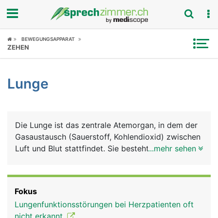
Fokus
BEWEGUNGSAPPARAT
ZEHEN
Krankheitsbilder
Lunge
Symptome
Untersuchungen
Die Lunge ist das zentrale Atemorgan, in dem der
News
Gasaustausch (Sauerstoff, Kohlendioxid) zwischen
Luft und Blut stattfindet. Sie besteht aus einem
...mehr sehen
Ratgeber
rechten und einem linken Lungenflügel, die
zusammen mit dem Herz, den grossen
Rubriken
Blutgefässen (Aorta, Hohlvenen), der Luftröhre,
Fokus
der Speiseröhre und verschiedene Nerven in der
Lungenfunktionsstörungen bei Herzpatienten oft
Brusthöhle liegen. Geschützt werden die
nicht erkannt