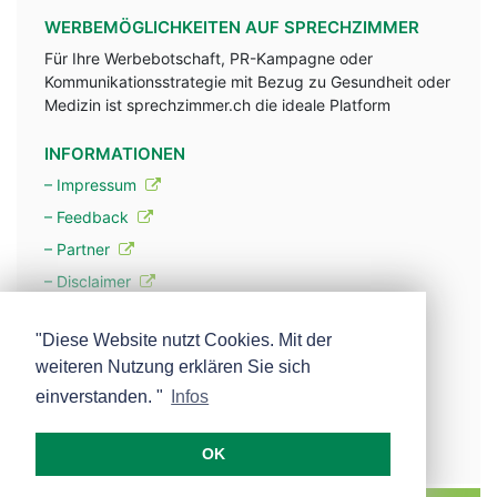
WERBEMÖGLICHKEITEN AUF SPRECHZIMMER
Für Ihre Werbebotschaft, PR-Kampagne oder
Kommunikationsstrategie mit Bezug zu Gesundheit oder
Medizin ist sprechzimmer.ch die ideale Platform
INFORMATIONEN
– Impressum
– Feedback
– Partner
– Disclaimer
– Datenschutzerklärung / Privacy Policy
"Diese Website nutzt Cookies. Mit der
weiteren Nutzung erklären Sie sich
– Werbung
einverstanden. "
Infos
– Mehr über unsere Experten
OK