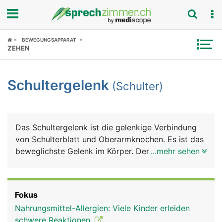
Fokus
BEWEGUNGSAPPARAT
ZEHEN
Krankheitsbilder
Schultergelenk
(Schulter)
Symptome
Untersuchungen
Das Schultergelenk ist die gelenkige Verbindung
News
von Schulterblatt und Oberarmknochen. Es ist das
beweglichste Gelenk im Körper. Der besonders
...mehr sehen
Ratgeber
grosse Bewegungsumfang des Armes wird durch
ein spezielles Kugelgelenk erreicht, bei dem sich
Rubriken
der kugelförmige Kopf des Oberarmknochens in
Fokus
der flachen Gelenkpfanne des Schulterblattes
Nahrungsmittel-Allergien: Viele Kinder erleiden
bewegt. Damit die Knochen nicht aufeinander
schwere Reaktionen