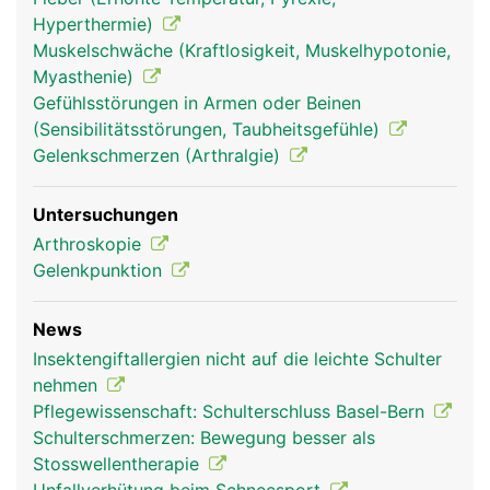
Hyperthermie)
Schultergelenk
Schultergelenk
Muskelschwäche (Kraftlosigkeit, Muskelhypotonie,
Frau
Mann
Myasthenie)
Gefühlsstörungen in Armen oder Beinen
(Sensibilitätsstörungen, Taubheitsgefühle)
Gelenkschmerzen (Arthralgie)
Untersuchungen
Arthroskopie
Gelenkpunktion
News
Insektengiftallergien nicht auf die leichte Schulter
nehmen
Pflegewissenschaft: Schulterschluss Basel-Bern
Schulterschmerzen: Bewegung besser als
Stosswellentherapie