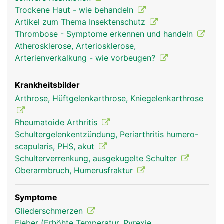
reiben, sind sie mit Gelenkknorpel bezogen und in
Trockene Haut - wie behandeln
Gelenkschmiere eingebettet. Um das sehr
Artikel zum Thema Insektenschutz
bewegliche Schultergelenk stabil zu halten, wird
Thrombose - Symptome erkennen und handeln
es von einer komplexen Struktur aus
Atherosklerose, Arteriosklerose,
Gelenkkapsel, Schleimbeuteln, Bändern sowie vier
Arterienverkalkung - wie vorbeugen?
kleinere Muskeln und deren Sehnen (sogenannte
Rotatorenmanschette) und dem grossen
Schultermuskel (Deltoideus) umgeben. Die
Krankheitsbilder
Bewegung des Armes wird durch das
Arthrose, Hüftgelenkarthrose, Kniegelenkarthrose
Zusammenspiel von Gelenk, Bändern und Muskeln
ermöglicht.
Rheumatoide Arthritis
Schultergelenkentzündung, Periarthritis humero-
scapularis, PHS, akut
Schulterverrenkung, ausgekugelte Schulter
Oberarmbruch, Humerusfraktur
Symptome
Gliederschmerzen
Fieber (Erhöhte Temperatur, Pyrexie,