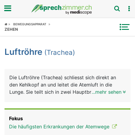
Fokus
BEWEGUNGSAPPARAT
ZEHEN
Krankheitsbilder
Luftröhre
(Trachea)
Symptome
Untersuchungen
Die Luftröhre (Trachea) schliesst sich direkt an
News
den Kehlkopf an und leitet die Atemluft in die
Lunge. Sie teilt sich in zwei Hauptbronchien, die in
...mehr sehen
Ratgeber
den rechten und linken Lungenflügel führen. Die
etwa 12 Zentimeter lange Luftröhre besteht aus
Rubriken
einem elastischen Schlauch, für dessen Stabilität
Fokus
und Festigkeit 16 bis 20 U-förmige
Die häufigsten Erkrankungen der Atemwege
Knorpelspangen sorgen. Ihr Aussehen erinnert an