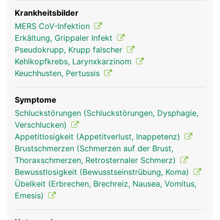
einen Staubsaugerschlauch. Die Innenwand wird
von einer Schleimhaut ausgekleidet, die mit
Krankheitsbilder
feinsten Flimmerhärchen ausgestattet ist. Der
MERS CoV-Infektion
Schleim fängt Fremdkörper wie Staub, Pollen oder
Erkältung, Grippaler Infekt
Bakterien ab, die mit der Luft eingeatmet werden
Pseudokrupp, Krupp falscher
und die beweglichen Flimmerhärchen
Kehlkopfkrebs, Larynxkarzinom
transportieren den Schleim zurück in den Rachen
Keuchhusten, Pertussis
wo er entweder geschluckt oder ausgehustet wird.
Symptome
Schluckstörungen (Schluckstörungen, Dysphagie,
Verschlucken)
Appetitlosigkeit (Appetitverlust, Inappetenz)
Brustschmerzen (Schmerzen auf der Brust,
Thoraxschmerzen, Retrosternaler Schmerz)
Bewusstlosigkeit (Bewusstseinstrübung, Koma)
Übelkeit (Erbrechen, Brechreiz, Nausea, Vomitus,
Emesis)
Luftröhre Frau
Luftröhre Mann
Luftröhre Frau