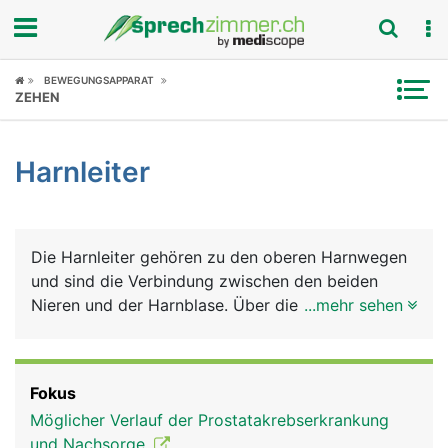
Fokus
BEWEGUNGSAPPARAT
ZEHEN
Krankheitsbilder
Harnleiter
Symptome
Untersuchungen
Die Harnleiter gehören zu den oberen Harnwegen
News
und sind die Verbindung zwischen den beiden
Nieren und der Harnblase. Über die Harnleiter
...mehr sehen
Ratgeber
fliesst der in den Nieren gebildete Harn in die
Blase. Die Harnleiter sind etwa 30 Zentimeter
Rubriken
lange, bleistiftdicke Muskelschläuche, die den
Fokus
Harn durch wellenförmige Bewegungen in die
Möglicher Verlauf der Prostatakrebserkrankung
Blase befördern. Die Mündungsstelle liegt an der
und Nachsorge