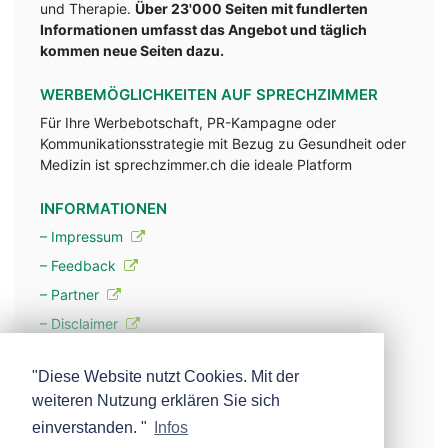
und Therapie.
Über 23'000 Seiten mit fundlerten
Informationen umfasst das Angebot und täglich
kommen neue Seiten dazu.
WERBEMÖGLICHKEITEN AUF SPRECHZIMMER
Für Ihre Werbebotschaft, PR-Kampagne oder
Kommunikationsstrategie mit Bezug zu Gesundheit oder
Medizin ist sprechzimmer.ch die ideale Platform
INFORMATIONEN
– Impressum
– Feedback
– Partner
– Disclaimer
– Datenschutzerklärung / Privacy Policy
"Diese Website nutzt Cookies. Mit der
weiteren Nutzung erklären Sie sich
– Werbung
einverstanden. "
Infos
– Mehr über unsere Experten