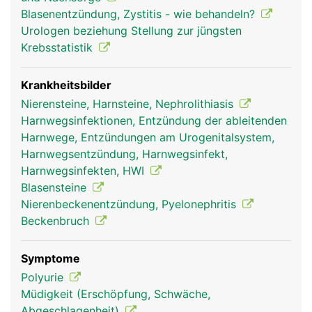
Hinterseite der Blasenwand und ist so angelegt,
Blasenentzündung, Zystitis - wie behandeln?
dass sie wie ein Ventil funktioniert, damit der Urin
Urologen beziehung Stellung zur jüngsten
nicht in Richtung Nieren zurückfliessen kann.
Krebsstatistik
Krankheitsbilder
Nierensteine, Harnsteine, Nephrolithiasis
Harnwegsinfektionen, Entzündung der ableitenden
Harnwege, Entzündungen am Urogenitalsystem,
Harnwegsentzündung, Harnwegsinfekt,
Harnwegsinfekten, HWI
Blasensteine
Nierenbeckenentzündung, Pyelonephritis
Beckenbruch
Symptome
Polyurie
Müdigkeit (Erschöpfung, Schwäche,
Abgeschlagenheit)