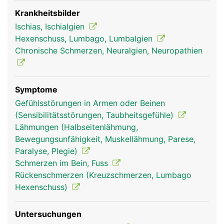
Wadennerv und einen Schienbeinnerv. Der
Ischiasnerv leitet einerseits Schmerz- und
Krankheitsbilder
Gefühlswahrnehmungen von den Beinen und
Ischias, Ischialgien
Füssen zum Gehirn und andererseits
Hexenschuss, Lumbago, Lumbalgien
Bewegungssignale vom Gehirn zu den jeweiligen
Chronische Schmerzen, Neuralgien, Neuropathien
Muskeln der Beine und Füsse. Schäden des
Ischiasnervs können daher starke Schmerzen,
Taubheitsgefühle oder Muskelschwächen bzw.
Symptome
Lähmungen an den Beinen auslösen.
Gefühlsstörungen in Armen oder Beinen
(Sensibilitätsstörungen, Taubheitsgefühle)
Lähmungen (Halbseitenlähmung,
Bewegungsunfähigkeit, Muskellähmung, Parese,
Paralyse, Plegie)
Schmerzen im Bein, Fuss
Rückenschmerzen (Kreuzschmerzen, Lumbago
Hexenschuss)
Untersuchungen
ischiasnerv frau
ischiasnerv mann