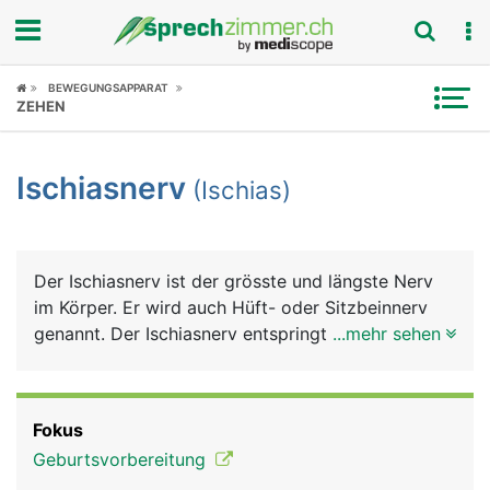
Fokus
BEWEGUNGSAPPARAT
ZEHEN
Krankheitsbilder
Ischiasnerv
(Ischias)
Symptome
Untersuchungen
Der Ischiasnerv ist der grösste und längste Nerv
News
im Körper. Er wird auch Hüft- oder Sitzbeinnerv
genannt. Der Ischiasnerv entspringt in Höhe der
...mehr sehen
Ratgeber
Lendenwirbelsäule aus einem Nervengeflecht des
Rückenmarks. Er gelangt unter dem Gesässmuskel
Rubriken
über eine Öffnung im Beckenknochen an die
Fokus
Rückseite des Beines und zieht bis zu den Zehen.
Geburtsvorbereitung
In Höhe der Kniekehle teilt er sich in einen