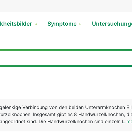
kheitsbilder
Symptome
Untersuchun
 gelenkige Verbindung von den beiden Unterarmknochen El
rzelknochen. Insgesamt gibt es 8 Handwurzelknochen, die
 angeordnet sind. Die Handwurzelknochen sind einzeln bewe
...m
en und werden von Bändern zusammengehalten. Weitere f