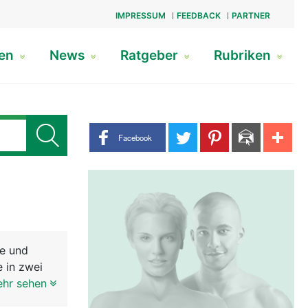
IMPRESSUM
FEEDBACK
PARTNER
gen
News
Ratgeber
Rubriken
Share buttons
Facebook
le und
 in zwei
glich, mit
ehr sehen
este