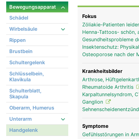
Bänder verbinden die Ha
Bewegungsapparat
Handgelenk. Durch den 
Fokus
Schädel
Muskelsehnen der Unter
Zöliakie-Patienten leid
Wirbelsäule
Henna-Tattoos- schön, 
Gesundheitsprobleme d
Rippen
Insektenschutz: Physi
Brustbein
Osteoporose nach der
Schultergelenk
Krankheitsbilder
Schlüsselbein,
Klavikula
Arthrose, Hüftgelenkar
Rheumatoide Arthritis
Schulterblatt,
Karpaltunnelsyndrom, 
Skapula
Ganglion
Oberarm, Humerus
Sehnenscheidenentzünd
Unterarm
Symptome
Handgelenk
Gefühlsstörungen in Arm