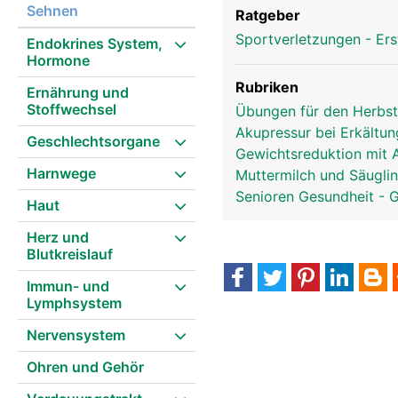
Sehnen
Ratgeber
Sportverletzungen - Ers
Endokrines System,
Hormone
Rubriken
Ernährung und
Stoffwechsel
Übungen für den Herbs
Akupressur bei Erkältu
Geschlechtsorgane
Gewichtsreduktion mit 
Harnwege
Muttermilch und Säugli
Senioren Gesundheit - 
Haut
Herz und
Blutkreislauf
Immun- und
Lymphsystem
Nervensystem
Ohren und Gehör