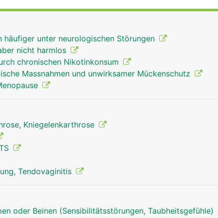
ndwurzelknochen mit der Elle und Speiche und stabilisiere
Handwurzelkanal (Karpaltunnel) laufen Nerven sowie die
armmuskeln, mit denen die Finger bewegt werden.
en häufiger unter neurologischen Störungen
aber nicht harmlos
urch chronischen Nikotinkonsum
kalische Massnahmen und unwirksamer Mückenschutz
 Menopause
throse, Kniegelenkarthrose
CTS
ung, Tendovaginitis
en oder Beinen (Sensibilitätsstörungen, Taubheitsgefühle)