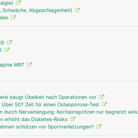
algie)
, Schwäche, Abgeschlagenheit)
Handgelenk Mann
nden
ENG
MG
raphie MRT
enk beugt Übelkeit nach Operationen vor
Über 50? Zeit für einen Osteoporose-Test
 durch Nerveinengung: Kortisonspritzen nur begrenzt wi
rn erhöht das Diabetes-Risiko
hmen schützen vor Sportverletzungen?