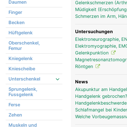
Daumen
Gelenkschmerzen (Arthr
Müdigkeit (Erschöpfung
Handgelenk Frau
Finger
Schmerzen im Arm, Hä
Becken
Untersuchungen
Hüftgelenk
Elektroneurographie, 
Oberschenkel,
Elektromyographie, E
Femur
Gelenkpunktion
Kniegelenk
Magnetresonanztomog
Röntgen
Kniescheibe
Unterschenkel
News
Sprungelenk,
Akupunktur am Handgel
Fussgelenk
Handgelenk gebrochen? 
Handgelenkbeschwerden
Ferse
Schlafmangel bei Kinde
Zehen
Welche Vorbeugemassna
Muskeln und