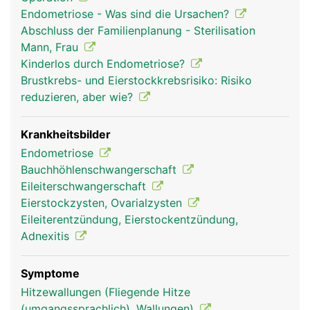
Trichter mit 1-2 Zentimeter langen Fransen
Endometriose - Was sind die Ursachen?
(Fimbrien). Bei der gebärfähigen Frau wird alle 4
Abschluss der Familienplanung - Sterilisation
Wochen von den Eierstöcken eine
Mann, Frau
befruchtungsfähige Eizelle ausgestossen, die vom
Kinderlos durch Endometriose?
Trichter eines Eileiters aufgefangen und von den
Brustkrebs- und Eierstockkrebsrisiko: Risiko
Fimbrien in die Öffnung des jeweiligen Eileiters
reduzieren, aber wie?
weitergeleitet wird. Die Schleimhaut der Eileiter
besitzt feine Flimmerhärchen zum Transport der
Eizelle in die Gebärmutter. Falls zu diesem
Krankheitsbilder
Zeitpunkt männliche Spermien an Ort und Stelle
Endometriose
sind, erfolgt im Eileiter die Befruchtung der Eizelle.
Bauchhöhlenschwangerschaft
Eileiterschwangerschaft
Eierstockzysten, Ovarialzysten
Eileiterentzündung, Eierstockentzündung,
Adnexitis
Symptome
Hitzewallungen (Fliegende Hitze
(umgangssprachlich), Wallungen)