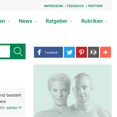
IMPRESSUM
FEEDBACK
PARTNER
gen
News
Ratgeber
Rubriken
Share buttons
Facebook
und besteht
ere
ehr sehen
wird von