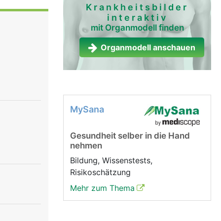
die
Krankheitsbilder
interaktiv
ogen und in
mit Organmodell finden
n umgeben
ienbein
Organmodell anschauen
im Gehen
enk im
pergewichts
kantung des
MySana
Gesundheit selber in die Hand
nehmen
Bildung, Wissenstests,
Risikoschätzung
Mehr zum Thema