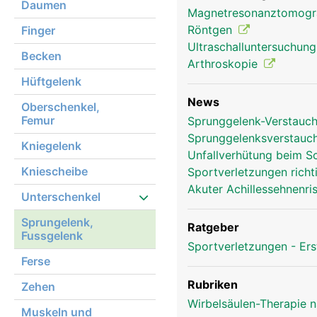
Daumen
Magnetresonanztomog
Röntgen
Finger
Ultraschalluntersuchun
Becken
Arthroskopie
Hüftgelenk
News
Oberschenkel,
Femur
Sprunggelenk-Verstauch
Sprunggelenksverstauc
Sprunggelenk Frau
Kniegelenk
Unfallverhütung beim 
Kniescheibe
Sportverletzungen rich
Akuter Achillessehnenri
Unterschenkel
Sprungelenk,
Ratgeber
Fussgelenk
Sportverletzungen - Ers
Ferse
Rubriken
Zehen
Wirbelsäulen-Therapie 
Muskeln und