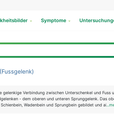
kheitsbilder
Symptome
Untersuchun
(Fussgelenk)
ie gelenkige Verbindung zwischen Unterschenkel und Fuss 
lgelenken - dem oberen und unteren Sprunggelenk. Das ob
Schienbein, Wadenbein und Sprungbein gebildet und als
...m
nknöchel gut sicht- und tastbar. Das untere Sprunggelenk 