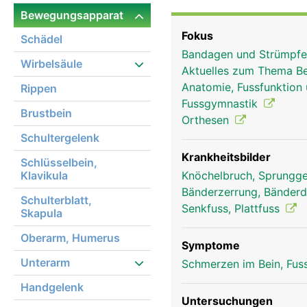
den drei Fusswurzelkno
Bewegungsapparat
Knochen in den Gelenken
Fokus
Schädel
Gelenkschmiere eingebe
Bandagen und Strümpf
und durch starke innen 
Wirbelsäule
Aktuelles zum Thema Be
und Wadenbein durch ei
Anatomie, Fussfunktion
Rippen
Sprunggelenk ist für d
Fussgymnastik
und das Abstossen beim 
Brustbein
Orthesen
Körper, da bei Bewegung
Schultergelenk
auf den Fuss einwirkt. 
Fusses und gleicht Une
Krankheitsbilder
Schlüsselbein,
Klavikula
Knöchelbruch, Sprungge
Bänderzerrung, Bänder
Schulterblatt,
Senkfuss, Plattfuss
Skapula
Oberarm, Humerus
Symptome
Unterarm
Schmerzen im Bein, Fus
Handgelenk
Untersuchungen