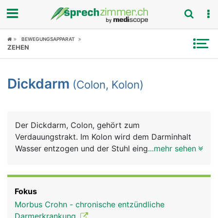
Fokus
BEWEGUNGSAPPARAT
ZEHEN
Krankheitsbilder
Dickdarm
(Colon, Kolon)
Symptome
Untersuchungen
Der Dickdarm, Colon, gehört zum
News
Verdauungstrakt. Im Kolon wird dem Darminhalt
Wasser entzogen und der Stuhl eingedickt, der mit
...mehr sehen
Ratgeber
der Darmbewegung in den Enddarm transportiert
wird.
Rubriken
Fokus
Morbus Crohn - chronische entzündliche
Darmerkrankung