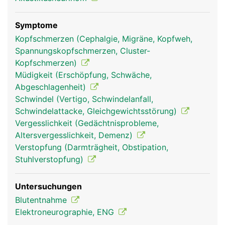
und Oberlippe; und ein Unterkieferast, der für das
Empfinden im Unterkieferbereich verantwortlich
ist und die Kau- und Mundbodenmuskulatur
Symptome
steuert.
Kopfschmerzen (Cephalgie, Migräne, Kopfweh,
Spannungskopfschmerzen, Cluster-
Kopfschmerzen)
Müdigkeit (Erschöpfung, Schwäche,
Abgeschlagenheit)
Schwindel (Vertigo, Schwindelanfall,
Schwindelattacke, Gleichgewichtsstörung)
Vergesslichkeit (Gedächtnisprobleme,
Altersvergesslichkeit, Demenz)
Verstopfung (Darmträgheit, Obstipation,
Stuhlverstopfung)
Trigeminus Frau
Trigeminus Mann
Untersuchungen
Blutentnahme
Elektroneurographie, ENG