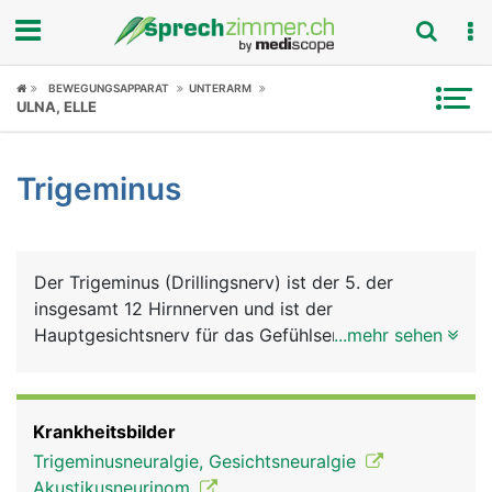
Fokus
BEWEGUNGSAPPARAT
UNTERARM
ULNA, ELLE
Krankheitsbilder
Trigeminus
Symptome
Untersuchungen
Der Trigeminus (Drillingsnerv) ist der 5. der
News
insgesamt 12 Hirnnerven und ist der
Hauptgesichtsnerv für das Gefühlsempfinden im
...mehr sehen
Ratgeber
Gesicht. Seinen Namen verdankt er seinen drei
Ästen: ein Augenast, der für das Empfinden im
Rubriken
Augenbereich, der Stirn und Teile der Nase
Krankheitsbilder
verantwortlich ist; ein Oberkieferast, für das
Trigeminusneuralgie, Gesichtsneuralgie
Empfinden unter dem Auge, im Oberkieferbereich
Akustikusneurinom