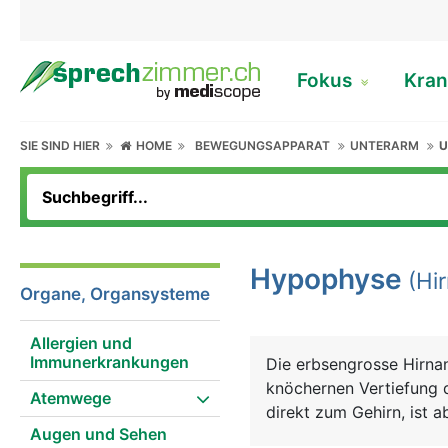
Fokus
Kran
SIE SIND HIER
HOME
BEWEGUNGSAPPARAT
UNTERARM
U
Hypophyse
(Hi
Organe, Organsysteme
Allergien und
Immunerkrankungen
Die erbsengrosse Hirna
knöchernen Vertiefung d
Atemwege
direkt zum Gehirn, ist 
Augen und Sehen
besitzt einen Vorderlap