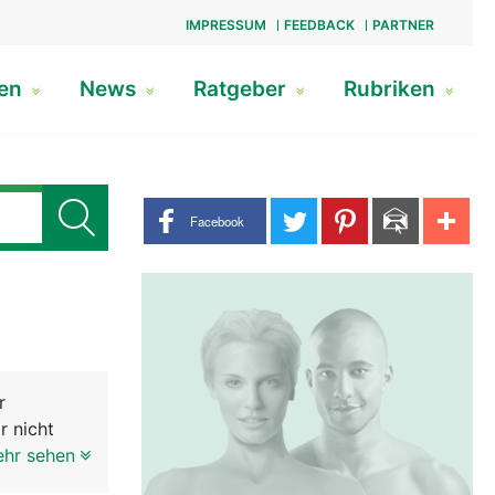
IMPRESSUM
FEEDBACK
PARTNER
gen
News
Ratgeber
Rubriken
Share buttons
Facebook
r
r nicht
drüse
ehr sehen
eiten. In