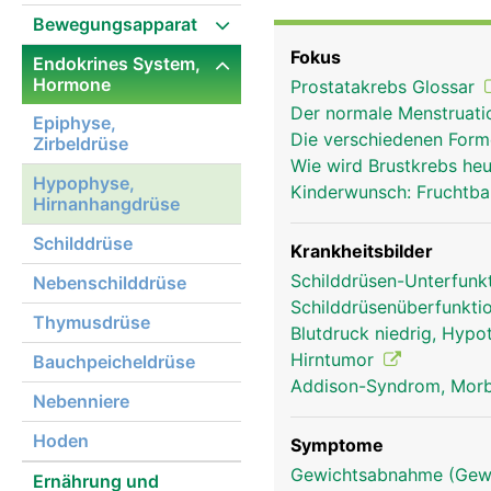
ihrer Funktion kontroll
Bewegungsapparat
endokrine Hormonsystem
Fokus
Endokrines System,
Hormonproduktion der a
Hormone
Prostatakrebs Glossar
sie dazu sechs verschi
Der normale Menstruat
übergeordneten Areal i
Epiphyse,
Die verschiedenen Form
Zirbeldrüse
reagiert sie direkt auf
Wie wird Brustkrebs he
genügend Schilddrüsenh
Hypophyse,
Kinderwunsch: Fruchtba
Steuerhormons für die S
Hirnanhangdrüse
Schilddrüse
Krankheitsbilder
Schilddrüsen-Unterfunk
Nebenschilddrüse
Schilddrüsenüberfunkti
Thymusdrüse
Blutdruck niedrig, Hypo
Hirntumor
Bauchpeicheldrüse
Addison-Syndrom, Morb
Nebenniere
Hoden
Symptome
Gewichtsabnahme (Gewi
Ernährung und