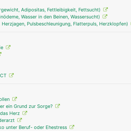
wicht, Adipositas, Fettleibigkeit, Fettsucht)
inödeme, Wasser in den Beinen, Wassersucht)
 Herzjagen, Pulsbeschleunigung, Flatterpuls, Herzklopfen)
au
Hypophyse-Hirnanhangdrüse Mann
hie
 CT
ollen
der ein Grund zur Sorge?
t das Herz
derarzt
iko unter Beruf- oder Ehestress