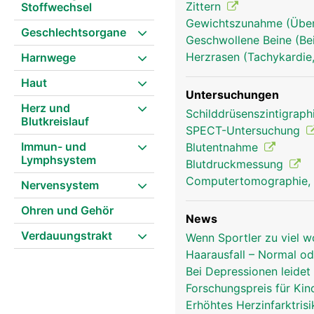
Zittern
Stoffwechsel
Gewichtszunahme (Überge
Geschlechtsorgane
Geschwollene Beine (Be
Herzrasen (Tachykardie,
Harnwege
Haut
Untersuchungen
Herz und
Hypophyse-Hirnanhangdrüse Fr
Schilddrüsenszintigrap
Blutkreislauf
SPECT-Untersuchung
Immun- und
Blutentnahme
Lymphsystem
Blutdruckmessung
Computertomographie,
Nervensystem
Ohren und Gehör
News
Verdauungstrakt
Wenn Sportler zu viel w
Haarausfall – Normal o
Bei Depressionen leide
Forschungspreis für Kin
Erhöhtes Herzinfarktris