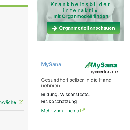
esamte
Krankheitsbilder
interaktiv
mit Organmodell finden
oduziert
Organmodell anschauen
 Ausserdem
ise
MySana
Gesundheit selber in die Hand
nehmen
Bildung, Wissenstests,
Risikoschätzung
schwäche
Mehr zum Thema