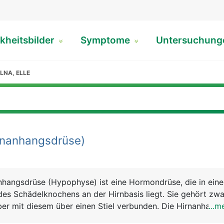
kheitsbilder
Symptome
Untersuchun
LNA, ELLE
rnanhangsdrüse)
nhangsdrüse (Hypophyse) ist eine Hormondrüse, die in eine
es Schädelknochens an der Hirnbasis liegt. Sie gehört zwa
aber mit diesem über einen Stiel verbunden. Die Hirnanhang
...m
pen und einen Hinterlappen, die unabhängig voneinander arb