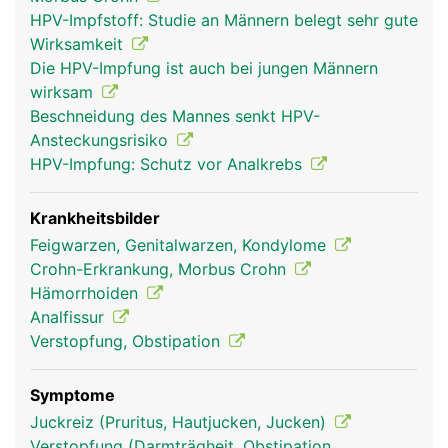
und äusserer Haut befindet sich die sogenannte
HPV-Impfstoff: Studie an Männern belegt sehr gute
Hämorrhoidalzone, ein Venengeflecht, das
Wirksamkeit
zusammen mit den beiden Ringmuskeln den
Die HPV-Impfung ist auch bei jungen Männern
Enddarm abdichtet.
wirksam
Beschneidung des Mannes senkt HPV-
Ansteckungsrisiko
HPV-Impfung: Schutz vor Analkrebs
Krankheitsbilder
Feigwarzen, Genitalwarzen, Kondylome
Crohn-Erkrankung, Morbus Crohn
Hämorrhoiden
Analfissur
anus frau
anus mann
Verstopfung, Obstipation
Symptome
Juckreiz (Pruritus, Hautjucken, Jucken)
Verstopfung (Darmträgheit, Obstipation,