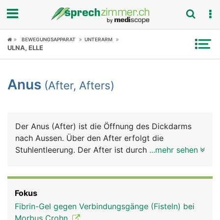
Fokus
BEWEGUNGSAPPARAT
UNTERARM
ULNA, ELLE
Krankheitsbilder
Anus
(After, Afters)
Symptome
Untersuchungen
Der Anus (After) ist die Öffnung des Dickdarms
News
nach Aussen. Über den After erfolgt die
Stuhlentleerung. Der After ist durch zwei
...mehr sehen
Ratgeber
Schliessmuskeln verschlossen, dem unwillkürlichen
(nicht selbst steuerbaren) inneren
Rubriken
Afterschliessmuskel und dem willkürlichen (selbst
Fokus
kontrollierbaren) äusseren Afterschliessmuskel. In
Fibrin-Gel gegen Verbindungsgänge (Fisteln) bei
der Übergangszone zwischen Darmschleimhaut
Morbus Crohn