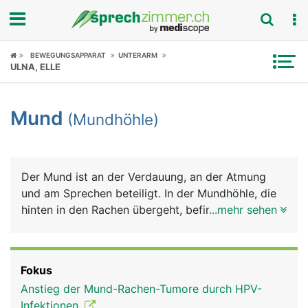
Fokus
BEWEGUNGSAPPARAT
UNTERARM
ULNA, ELLE
Krankheitsbilder
Mund
(Mundhöhle)
Symptome
Untersuchungen
Der Mund ist an der Verdauung, an der Atmung
News
und am Sprechen beteiligt. In der Mundhöhle, die
hinten in den Rachen übergeht, befinden sich die
...mehr sehen
Ratgeber
Zähne und die Zunge. Die gesamte Mundhöhle ist
von einer Schleimhaut ausgekleidet, die im Bereich
Rubriken
der Zähne das Zahnfleisch bildet. Sie wird von den
Fokus
Speicheldrüsen und Schleimzellen der
Anstieg der Mund-Rachen-Tumore durch HPV-
Mundschleimhaut ständig feucht gehalten. Den
Infektionen