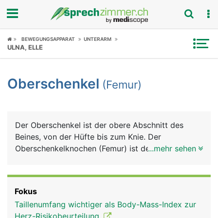
Fokus
BEWEGUNGSAPPARAT
UNTERARM
ULNA, ELLE
Krankheitsbilder
Oberschenkel
(Femur)
Symptome
Untersuchungen
Der Oberschenkel ist der obere Abschnitt des
News
Beines, von der Hüfte bis zum Knie. Der
Oberschenkelknochen (Femur) ist der längste und
...mehr sehen
Ratgeber
durch seine besondere Bauweise auch der
kräftigste Röhrenknochen im Körper. Er macht
Rubriken
etwa ein Viertel der gesamten Körperlänge aus. Er
Fokus
besteht von oben nach unten aus dem kugeligen
Taillenumfang wichtiger als Body-Mass-Index zur
Kopf (Hüftkopf), einem kurzen Hals
Herz-Risikobeurteilung