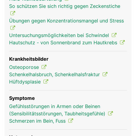
(Schenkelhals), einen langen Schaft und einem
So schützen Sie sich richtig gegen Zeckenstiche
verdickten unteren Ende mit zwei walzenförmigen
Gelenkknorren, die mit dem Schienbein und der
Übungen gegen Konzentrationsmangel und Stress
Kniescheibe das Knie bilden. Der Hüftkopf bildet
mit der Hüftpfanne des Beckens das Hüftgelenk.
Untersuchungsmöglichkeiten bei Schwindel
Der Oberschenkelknochen dient ausserdem als
Hautschutz - von Sonnenbrand zum Hautkrebs
Befestigungsanker für Bänder und Muskeln.
Krankheitsbilder
Osteoporose
Schenkelhalsbruch, Schenkelhalsfraktur
Hüftdysplasie
Symptome
Gefühlsstörungen in Armen oder Beinen
(Sensibilitätsstörungen, Taubheitsgefühle)
Oberschenkel Frau
Oberschenkel
Schmerzen im Bein, Fuss
Mann