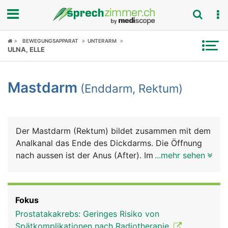
Fokus
BEWEGUNGSAPPARAT
UNTERARM
ULNA, ELLE
Krankheitsbilder
Mastdarm
(Enddarm, Rektum)
Symptome
Untersuchungen
Der Mastdarm (Rektum) bildet zusammen mit dem
News
Analkanal das Ende des Dickdarms. Die Öffnung
nach aussen ist der Anus (After). Im Mastdarm
...mehr sehen
Ratgeber
wird der Stuhl bis zur willentlichen Stuhlentleerung
gespeichert. Sobald der Mastdarm voll ist, wird
Rubriken
der Stuhldrang ausgelöst. Der Analkanal ist von
Fokus
einem inneren und einem äusseren Schliessmuskel
Prostatakakrebs: Geringes Risiko von
umgeben. Der innere Afterschliessmuskel ist nicht
Spätkomplikationen nach Radiotherapie