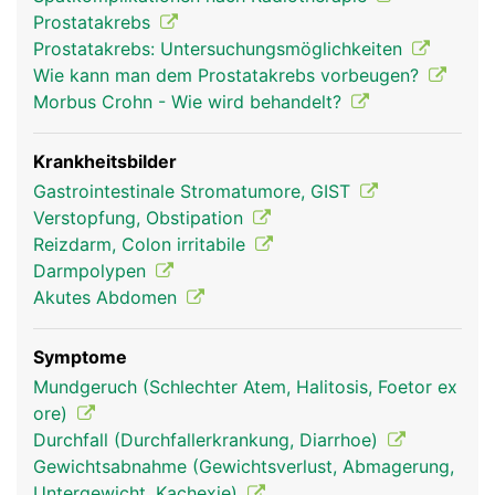
willentlich beeinflussbar. Er erschlafft automatisch
Prostatakrebs
bei Kontakt mit dem Stuhl und lässt ihn in den
Prostatakrebs: Untersuchungsmöglichkeiten
oberen Analkanal gleiten. Der äussere
Wie kann man dem Prostatakrebs vorbeugen?
Schliessmuskel kann selbst zur willentlichen
Morbus Crohn - Wie wird behandelt?
Stuhlentleerung gesteuert werden.
Krankheitsbilder
Gastrointestinale Stromatumore, GIST
Verstopfung, Obstipation
Reizdarm, Colon irritabile
Darmpolypen
Akutes Abdomen
Symptome
mastdarm rektum
mastdarm rektum
Mundgeruch (Schlechter Atem, Halitosis, Foetor ex
frau
mann
ore)
Durchfall (Durchfallerkrankung, Diarrhoe)
Gewichtsabnahme (Gewichtsverlust, Abmagerung,
Untergewicht, Kachexie)