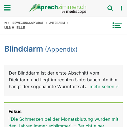
Fokus
BEWEGUNGSAPPARAT
UNTERARM
ULNA, ELLE
Krankheitsbilder
Blinddarm
(Appendix)
Symptome
Untersuchungen
Der Blinddarm ist der erste Abschnitt vom
News
Dickdarm und liegt im rechten Unterbauch. An ihm
hängt der sogenannte Wurmfortsatz, der
...mehr sehen
Ratgeber
Appendix. Die Funktion von Blinddarm und
Appendix ist nicht genau bekannt. Sie scheinen
Rubriken
aber eine Bedeutung für das Immunsystem zu
Fokus
haben, da dort sehr viele Abwehrzellen
''Die Schmerzen bei der Monatsblutung wurden mit
(Lymphozyten) im Gewebe zu finden sind.
den Jahren immer schlimmer'' - Bericht einer