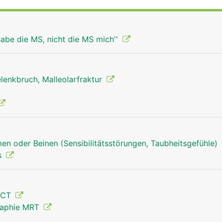
hel bildet und Teil des oberen Sprunggelenks ist.
habe die MS, nicht die MS mich''
lenkbruch, Malleolarfraktur
en oder Beinen (Sensibilitätsstörungen, Taubheitsgefühle)
s
 CT
raphie MRT
Schienbein Mann