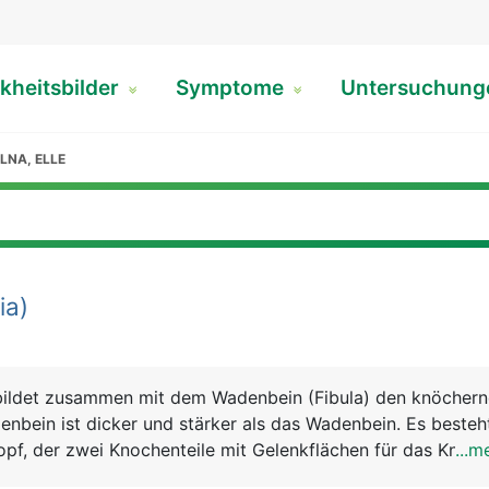
kheitsbilder
Symptome
Untersuchun
LNA, ELLE
ia)
 bildet zusammen mit dem Wadenbein (Fibula) den knöcher
enbein ist dicker und stärker als das Wadenbein. Es beste
pf, der zwei Knochenteile mit Gelenkflächen für das Knieg
...m
haft dessen Vorderseite direkt unter der Haut liegt, und ei