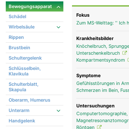
Ende, das den Innenknöc
Bewegungsapparat
Fokus
Schädel
Zum MS-Welttag: '' Ich 
Wirbelsäule
Rippen
Krankheitsbilder
Knöchelbruch, Sprungge
Brustbein
Unterschenkelbruch
Schultergelenk
Kompartmentsyndrom
Schlüsselbein,
Klavikula
Symptome
Gefühlsstörungen in Arm
Schulterblatt,
Skapula
Schmerzen im Bein, Fus
Oberarm, Humerus
Untersuchungen
Unterarm
Computertomographie,
Magnetresonanztomog
Handgelenk
Schienbein Frau
Röntgen