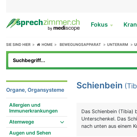
Fokus
Kran
SIE SIND HIER
HOME
BEWEGUNGSAPPARAT
UNTERARM
U
Schienbein
(Tib
Organe, Organsysteme
Allergien und
Immunerkrankungen
Das Schienbein (Tibia)
Unterschenkel. Das Schi
Atemwege
nach unten aus einem Ko
Augen und Sehen
bildet, einem langen Sc