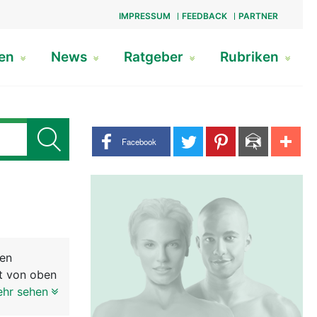
IMPRESSUM
FEEDBACK
PARTNER
gen
News
Ratgeber
Rubriken
Share buttons
Facebook
nen
ht von oben
elenk
ehr sehen
nem unteren