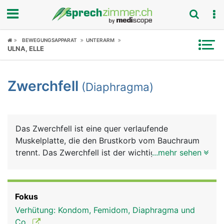
Fokus
BEWEGUNGSAPPARAT
UNTERARM
ULNA, ELLE
Krankheitsbilder
Zwerchfell
(Diaphragma)
Symptome
Untersuchungen
Das Zwerchfell ist eine quer verlaufende
News
Muskelplatte, die den Brustkorb vom Bauchraum
trennt. Das Zwerchfell ist der wichtigste
...mehr sehen
Ratgeber
Atemmuskel. Die Lungen sind an der Unterseite
mit dem Zwerchfell verwachsen. Beim Atmen
Rubriken
wölbt sich das Zwerchfell nach oben bzw. nach
Fokus
unten und unterstützt damit die Lunge beim Ein-
Verhütung: Kondom, Femidom, Diaphragma und
und Ausatmen. Man nennt diese Atmung auch
Co.