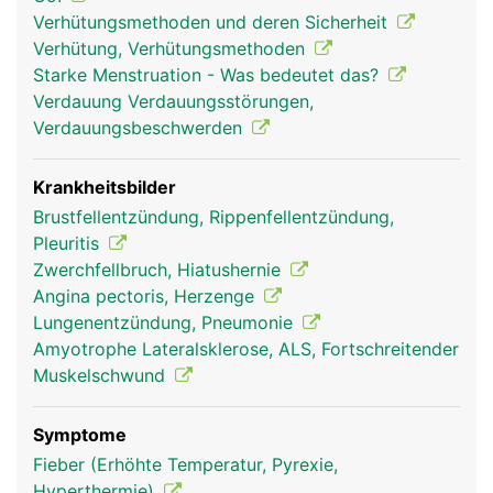
Zwerchfellatmung oder Bauchatmung. Unterstützt
Verhütungsmethoden und deren Sicherheit
wird das Zwerchfell durch die Muskeln des
Verhütung, Verhütungsmethoden
Brustkorbes und des Schultergürtels. Sie werden
Starke Menstruation - Was bedeutet das?
als Atemhilfsmuskulatur bezeichnet und kommen
Verdauung Verdauungsstörungen,
vor allem bei Anstrengung zum Einsatz, bei der
Verdauungsbeschwerden
sich der gesamte Brustkorb hebt und senkt. Bei
dieser sogenannten Brustatmung wird die Lunge
beim Einatmen zu allen Seiten auseinander
Krankheitsbilder
gezogen. Brust- und Bauchatmung arbeiten immer
Brustfellentzündung, Rippenfellentzündung,
zusammen, in Ruhe überwiegt jedoch die Bauch-,
Pleuritis
bei Anstrengung die Brustatmung.
Zwerchfellbruch, Hiatushernie
Angina pectoris, Herzenge
Lungenentzündung, Pneumonie
Amyotrophe Lateralsklerose, ALS, Fortschreitender
Muskelschwund
Symptome
Fieber (Erhöhte Temperatur, Pyrexie,
Hyperthermie)