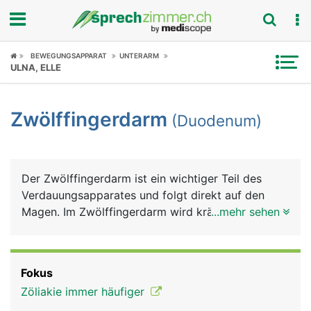
Fokus
BEWEGUNGSAPPARAT
UNTERARM
ULNA, ELLE
Krankheitsbilder
Zwölffingerdarm
(Duodenum)
Symptome
Untersuchungen
Der Zwölffingerdarm ist ein wichtiger Teil des
News
Verdauungsapparates und folgt direkt auf den
Magen. Im Zwölffingerdarm wird kräftig
...mehr sehen
Ratgeber
weiterverdaut, die Verdauungssäfte Galle und
Bauchspeichel münden hier.
Rubriken
Fokus
Zöliakie immer häufiger