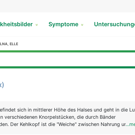
kheitsbilder
Symptome
Untersuchun
LNA, ELLE
x)
findet sich in mittlerer Höhe des Halses und geht in die Lu
un verschiedenen Knorpelstücken, die durch Bänder
n. Der Kehlkopf ist die "Weiche" zwischen Nahrung und Lu
...m
 sich der Kehldeckel (Epiglottis), der den Kehlkopf beim S