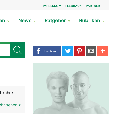
IMPRESSUM
FEEDBACK
PARTNER
gen
News
Ratgeber
Rubriken
Share buttons
Facebook
ftröhre
ft. An der
ehr sehen
chlucken