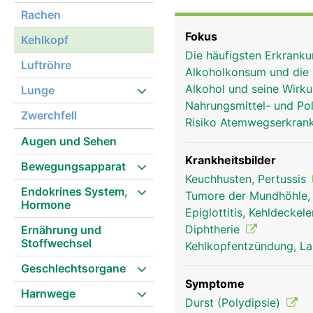
verschliesst und dadurch
Rachen
gelangt. Während des At
Fokus
Kehlkopf
die Luftröhre in die Lu
Die häufigsten Erkran
zur Tonerzeugung. Die 
Luftröhre
Alkoholkonsum und die
Stellknorpel weiter und
Alkohol und seine Wirk
Lunge
und der hindurchgepres
Nahrungsmittel- und Poll
Ton, der durch die mit
Zwerchfell
Risiko Atemwegserkra
(Resonanz). Mit der Ge
Augen und Sehen
tiefer. Diese Entwicklun
ausgeprägt als bei Mäd
Krankheitsbilder
Bewegungsapparat
Keuchhusten, Pertussis
Endokrines System,
Tumore der Mundhöhle,
Hormone
Epiglottitis, Kehldecke
Diphtherie
Ernährung und
Stoffwechsel
Kehlkopfentzündung, La
Geschlechtsorgane
Symptome
Harnwege
Durst (Polydipsie)