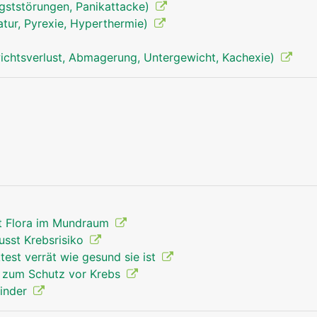
ngststörungen, Panikattacke)
tur, Pyrexie, Hyperthermie)
chtsverlust, Abmagerung, Untergewicht, Kachexie)
Kehlkopf Mann
rt Flora im Mundraum
usst Krebsrisiko
test verrät wie gesund sie ist
s zum Schutz vor Krebs
Kinder