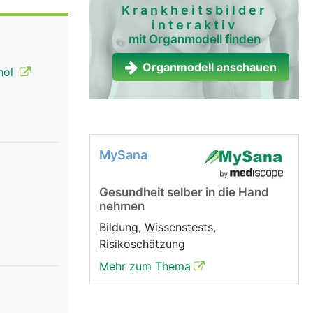
hre
Krankheitsbilder
interaktiv
kann über
mit Organmodell finden
immbänder
ann mittels
Organmodell anschauen
hol
mmritze
ntsteht ein
kt wird
ie Stimme
utlicher
MySana
Gesundheit selber in die Hand
nehmen
Bildung, Wissenstests,
Risikoschätzung
Mehr zum Thema