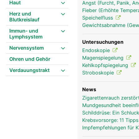
Haut
Angst (Furcht, Panik, A
Fieber (Erhöhte Tempera
Herz und
Speichelfluss
Blutkreislauf
Gewichtsabnahme (Gewi
Immun- und
Lymphsystem
Untersuchungen
Nervensystem
Endoskopie
Magenspiegelung
Ohren und Gehör
Kehlkopf Frau
Kehlkopfspiegelung
Verdauungstrakt
Stroboskopie
News
Zigarettenrauch zerstö
Mundgesundheit beeinfl
Schilddrüse: Ein Schluck
Krebsvorsorge: 11 Tipp
Impfempfehlungen für 