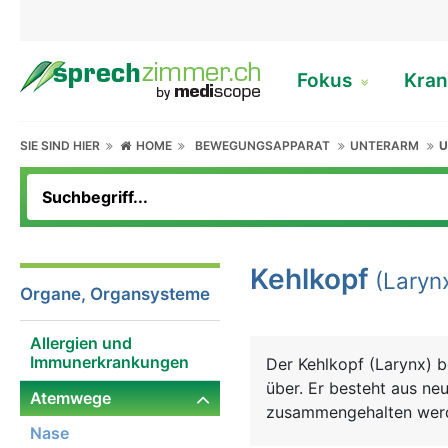
Fokus
Kran
SIE SIND HIER
HOME
BEWEGUNGSAPPARAT
UNTERARM
U
Kehlkopf
(Laryn
Organe, Organsysteme
Allergien und
Immunerkrankungen
Der Kehlkopf (Larynx) be
über. Er besteht aus ne
Atemwege
zusammengehalten werde
Nase
oberen Öffnung befindet