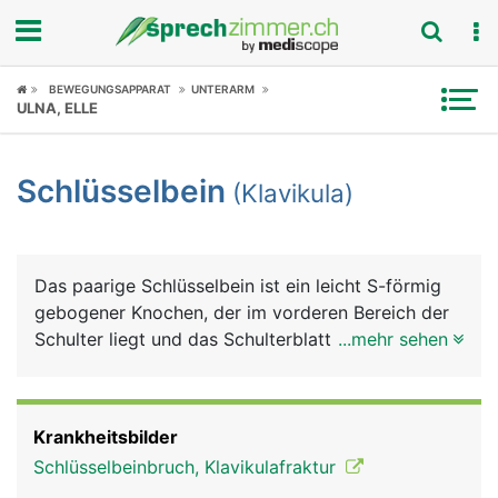
Fokus
BEWEGUNGSAPPARAT
UNTERARM
ULNA, ELLE
Krankheitsbilder
Schlüsselbein
(Klavikula)
Symptome
Untersuchungen
Das paarige Schlüsselbein ist ein leicht S-förmig
News
gebogener Knochen, der im vorderen Bereich der
Schulter liegt und das Schulterblatt mit dem
...mehr sehen
Ratgeber
Brustbein gelenkig verbindet. Es ist auf seiner
gesamten Länge gut unter der Haut sicht- und
Rubriken
tastbar. Schlüsselbein und Schulterblatt bilden
Krankheitsbilder
zusammen den Schultergürtel. Beide haben eine
Schlüsselbeinbruch, Klavikulafraktur
wichtige Funktion bei der Beweglichkeit und