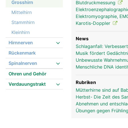
Grosshirn
Blutdruckmessung
Elektroenzephalograph
Mittelhirn
Elektromyographie, E
Stammhirn
Karotis-Doppler
Kleinhirn
News
Hirnnerven
Schlaganfall: Verbesse
Rückenmark
Musik fördert Gedächtni
Grosshirn Frau
Unbewusste Wahrnehmu
Spinalnerven
Menschliche DNA identif
Ohren und Gehör
Rubriken
Verdauungstrakt
Mütterhirne sind auf B
Herbst- Die Zeit des S
Abnehmen und entschla
Übungen gegen Frühlin