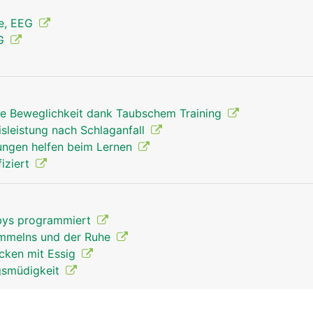
ie, EEG
MG
rte Beweglichkeit dank Taubschem Training
sleistung nach Schlaganfall
Grosshirn Mann
ngen helfen beim Lernen
iziert
abys programmiert
ammelns und der Ruhe
cken mit Essig
gsmüdigkeit