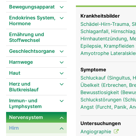
steuert die linke Körpers
Bewegungsapparat
Überkreuzung ist der Gr
Krankheitsbilder
Endokrines System,
Lähmung auf der rechten
Hormone
Schädel-Hirn-Trauma, S
(Lappen), die unterschie
Schlaganfall, Hirnschla
Schläfenlappen, der Hin
Ernährung und
Hirnhautentzündung, Me
Stoffwechsel
Bewegungen und verarbei
Epilepsie, Krampfleiden
unbewussten Handlungen 
Geschlechtsorgane
Amyotrophe Lateralskle
und unserer Lernfähigke
Harnwege
verantwortlich. Das Gro
Tier unterscheidet.
Symptome
Haut
Schluckauf (Singultus, 
Herz und
Übelkeit (Erbrechen, Br
Blutkreislauf
Bewusstlosigkeit (Bewu
Schluckstörungen (Schl
Immun- und
Lymphsystem
Angst (Furcht, Panik, A
Nervensystem
Untersuchungen
Hirn
Angiographie