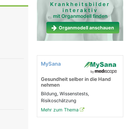
e
Krankheitsbilder
interaktiv
te zu einer
mit Organmodell finden
chen
Organmodell anschauen
rolliert
ächtnisses
che
e uns vom
MySana
Gesundheit selber in die Hand
nehmen
Bildung, Wissenstests,
Risikoschätzung
Mehr zum Thema