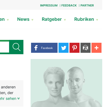
IMPRESSUM
FEEDBACK
PARTNER
gen
News
Ratgeber
Rubriken
Share buttons
Facebook
e anderen
ten, der
über den
ehr sehen
hälfte