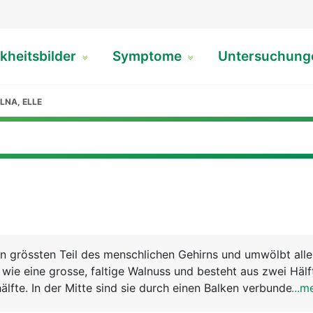
kheitsbilder
Symptome
Untersuchun
LNA, ELLE
n grössten Teil des menschlichen Gehirns und umwölbt all
s wie eine grosse, faltige Walnuss und besteht aus zwei Hälf
älfte. In der Mitte sind sie durch einen Balken verbunden, 
...m
ch zwischen beiden Hirnhälften stattfindet. Die rechte Hirn