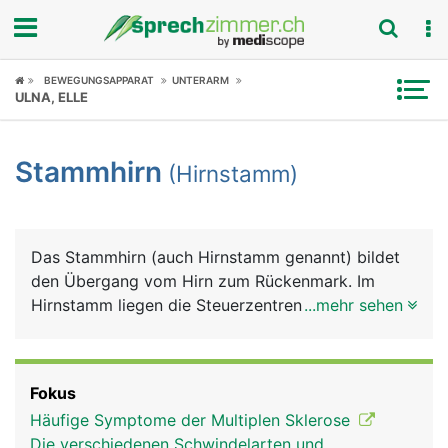
Fokus
BEWEGUNGSAPPARAT
UNTERARM
ULNA, ELLE
Krankheitsbilder
Stammhirn
(Hirnstamm)
Symptome
Untersuchungen
Das Stammhirn (auch Hirnstamm genannt) bildet
News
den Übergang vom Hirn zum Rückenmark. Im
Hirnstamm liegen die Steuerzentren für
...mehr sehen
Ratgeber
lebenswichtige Grundfunktionen wie Atmung,
Herzschlag, Blutdruck, aber auch Urinstinkte (z.B.
Rubriken
Fluchtreflex, sexueller Trieb) sowie Reflexe wie
Fokus
Husten, Niesen und Schlucken.
Häufige Symptome der Multiplen Sklerose
Die verschiedenen Schwindelarten und