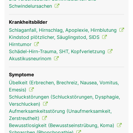
Schwindelursachen
Krankheitsbilder
Schlaganfall, Hirnschlag, Apoplexie, Hirnblutung
Kindstod plötzlicher, Säuglingstod, SIDS
Hirntumor
Schädel-Hirn-Trauma, SHT, Kopfverletzung
Akustikusneurinom
Stammhirn Frau
Stammhirn Mann
Symptome
Übelkeit (Erbrechen, Brechreiz, Nausea, Vomitus,
Emesis)
Schluckstörungen (Schluckstörungen, Dysphagie,
Verschlucken)
Aufmerksamkeitsstörung (Unaufmerksamkeit,
Zerstreutheit)
Bewusstlosigkeit (Bewusstseinstrübung, Koma)
Schnarchen (Rhonchopathie)