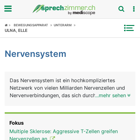
Fokus
BEWEGUNGSAPPARAT
UNTERARM
ULNA, ELLE
Krankheitsbilder
Nervensystem
Symptome
Untersuchungen
Das Nervensystem ist ein hochkompliziertes
News
Netzwerk von vielen Milliarden Nervenzellen und
Nervenverbindungen, das sich durch den ganzen
...mehr sehen
Ratgeber
Körper erstreckt. Es ist das grundlegende
Nachrichten- und Kommunikationsnetz, das
Rubriken
zusammen mit dem Hormonsystem alle bewussten
Fokus
und unbewussten Körperfunktionen steuert und
Multiple Sklerose: Aggressive T-Zellen greifen
aufeinander abstimmt. Das Gehirn ist dabei die
Nervenzellen an