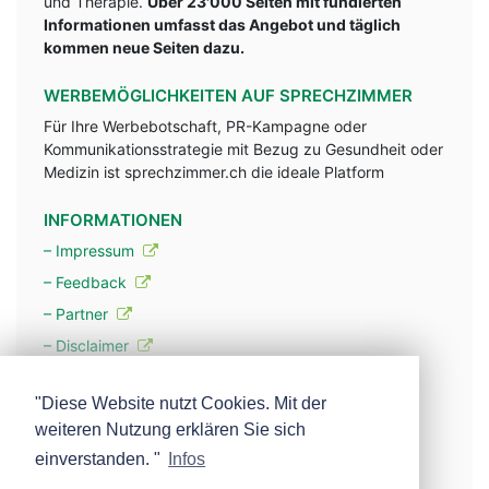
und Therapie.
Über 23'000 Seiten mit fundlerten
Informationen umfasst das Angebot und täglich
kommen neue Seiten dazu.
WERBEMÖGLICHKEITEN AUF SPRECHZIMMER
Für Ihre Werbebotschaft, PR-Kampagne oder
Kommunikationsstrategie mit Bezug zu Gesundheit oder
Medizin ist sprechzimmer.ch die ideale Platform
INFORMATIONEN
– Impressum
– Feedback
– Partner
– Disclaimer
– Datenschutzerklärung / Privacy Policy
"Diese Website nutzt Cookies. Mit der
weiteren Nutzung erklären Sie sich
– Werbung
einverstanden. "
Infos
– Mehr über unsere Experten