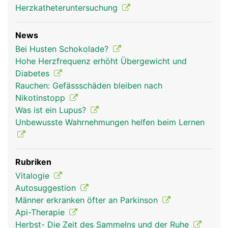
Herzkatheteruntersuchung
News
Bei Husten Schokolade?
Hohe Herzfrequenz erhöht Übergewicht und
Diabetes
Rauchen: Gefässschäden bleiben nach
Nikotinstopp
Was ist ein Lupus?
nervensystem frau
nervensystem
kopf Links Frau
Unbewusste Wahrnehmungen helfen beim Lernen
mann
Rubriken
Vitalogie
Autosuggestion
Männer erkranken öfter an Parkinson
Api-Therapie
Herbst- Die Zeit des Sammelns und der Ruhe