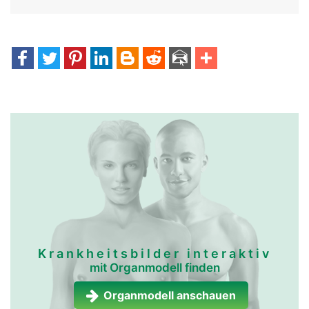
kopf Links Mann
Krankheitsbilder interaktiv
mit Organmodell finden
Organmodell anschauen