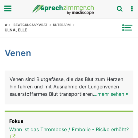
Fokus
BEWEGUNGSAPPARAT
UNTERARM
ULNA, ELLE
Krankheitsbilder
Venen
Symptome
Untersuchungen
Venen sind Blutgefässe, die das Blut zum Herzen
News
hin führen und mit Ausnahme der Lungenvenen
sauerstoffarmes Blut transportieren. Der Blutdruck
...mehr sehen
Ratgeber
ist in Venen niedriger als in Arterien.
Rubriken
Fokus
Wann ist das Thrombose / Embolie - Risiko erhöht?