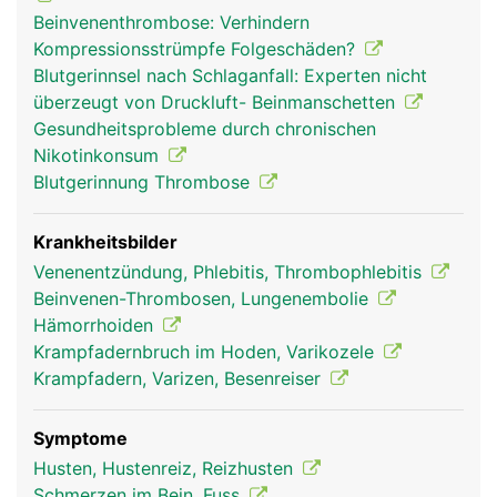
Beinvenenthrombose: Verhindern
Kompressionsstrümpfe Folgeschäden?
Blutgerinnsel nach Schlaganfall: Experten nicht
überzeugt von Druckluft- Beinmanschetten
Gesundheitsprobleme durch chronischen
venen frau
venen mann
Nikotinkonsum
Blutgerinnung Thrombose
Krankheitsbilder
Venenentzündung, Phlebitis, Thrombophlebitis
Beinvenen-Thrombosen, Lungenembolie
Hämorrhoiden
Krampfadernbruch im Hoden, Varikozele
Krampfadern, Varizen, Besenreiser
Symptome
Husten, Hustenreiz, Reizhusten
Schmerzen im Bein, Fuss