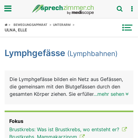
Fokus
BEWEGUNGSAPPARAT
UNTERARM
ULNA, ELLE
Krankheitsbilder
Lymphgefässe
(Lymphbahnen)
Symptome
Untersuchungen
Die Lymphgefässe bilden ein Netz aus Gefässen,
News
die gemeinsam mit den Blutgefässen durch den
gesamten Körper ziehen. Sie erfüllen drei wichtige
...mehr sehen
Ratgeber
Aufgaben: Rücktransport der Lymphflüssigkeit
(Lymphe) aus den Körpergeweben, Transport der
Rubriken
Nahrungsfette und sie sind ein Teil des
Fokus
Immunsystems. Die Lymphe ist das
Brustkrebs: Was ist Brustkrebs, wo entsteht er?
Gewebewasser, das aus den feinsten Blutgefässen
Brustkrebs, Mammakarzinom