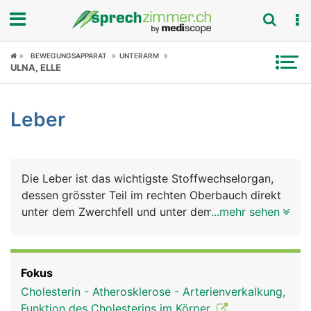
Fokus
BEWEGUNGSAPPARAT
UNTERARM
ULNA, ELLE
Krankheitsbilder
Leber
Symptome
Untersuchungen
Die Leber ist das wichtigste Stoffwechselorgan,
News
dessen grösster Teil im rechten Oberbauch direkt
unter dem Zwerchfell und unter dem rechten
...mehr sehen
Ratgeber
Rippenbogen liegt. Sie besteht aus einem grossen
rechten Lappen und einem kleineren linken Lappen
Rubriken
und besteht aus Milliarden von Leberzellen
Fokus
(Hepatozyten). Die Leber erfüllt viele
Cholesterin - Atherosklerose - Arterienverkalkung,
lebenswichtige Aufgaben: Sie ist gleichzeitig
Funktion des Cholesterins im Körper