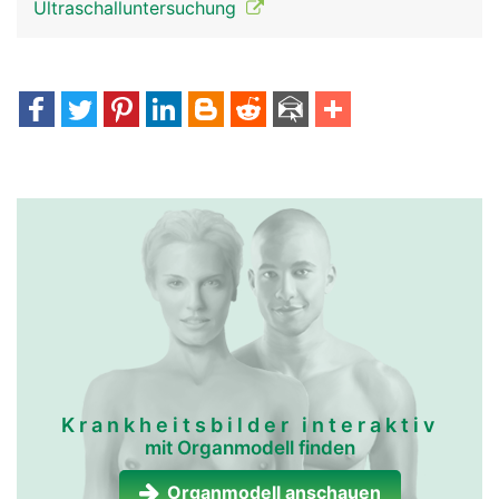
Ultraschalluntersuchung
mundspeicheldrüsen
mundspeicheldrüsen
frau
mann
Krankheitsbilder interaktiv
mit Organmodell finden
Organmodell anschauen