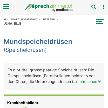
Fokus
BEWEGUNGSAPPARAT
UNTERARM
ULNA, ELLE
Krankheitsbilder
Mundspeicheldrüsen
Symptome
(Speicheldrüsen)
Untersuchungen
News
Es gibt drei grosse paarige Speicheldrüsen: Die
Ohrspeicheldrüsen (Parotis) liegen beidseits vor
Ratgeber
den Ohren, die Unterzungendrüsen im Mundboden
...mehr sehen
unter der Zunge und die Unterkieferdrüsen hinten
Rubriken
an der Innenseite des Unterkiefers. Gemeinsam
produzieren sie 90% des Speichels. Den Rest
Krankheitsbilder
produzieren mehrere kleine Speicheldrüsen, die im