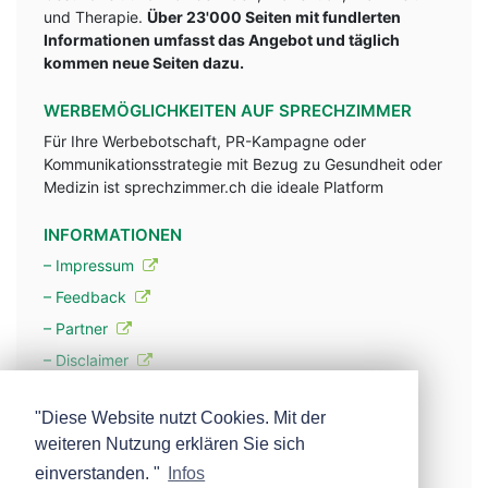
und Therapie.
Über 23'000 Seiten mit fundlerten
Informationen umfasst das Angebot und täglich
kommen neue Seiten dazu.
WERBEMÖGLICHKEITEN AUF SPRECHZIMMER
Für Ihre Werbebotschaft, PR-Kampagne oder
Kommunikationsstrategie mit Bezug zu Gesundheit oder
Medizin ist sprechzimmer.ch die ideale Platform
INFORMATIONEN
– Impressum
– Feedback
– Partner
– Disclaimer
– Datenschutzerklärung / Privacy Policy
"Diese Website nutzt Cookies. Mit der
weiteren Nutzung erklären Sie sich
– Werbung
einverstanden. "
Infos
– Mehr über unsere Experten