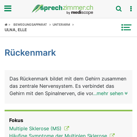
Fokus
BEWEGUNGSAPPARAT
UNTERARM
ULNA, ELLE
Krankheitsbilder
Rückenmark
Symptome
Untersuchungen
Das Rückenmark bildet mit dem Gehirn zusammen
News
das zentrale Nervensystem. Es verbindet das
Gehirn mit den Spinalnerven, die vom Rückenmark
...mehr sehen
Ratgeber
abgehen. Das Rückenmark verläuft im
Rückenmarkkanal der Wirbelsäule und wird durch
Rubriken
die Wirbelkörper und Wirbelbögen geschützt. Es
Fokus
reicht vom verlängerten Mark unterhalb der
Multiple Sklerose (MS)
Schädelbasis bis hinab zum zweiten Lendenwirbel.
Häufige Symptome der Multiplen Sklerose