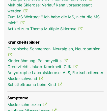
Unterhalb davon ist das Rückenmark stark
Multiple Sklerose: Verlauf kann vorausgesagt
verkümmert und sieht aufgrund der auslaufenden
werden
gebündelten Nervenfasern wie ein Pferdeschweif
Zum MS-Welttag: '' Ich habe die MS, nicht die MS
aus. Das Rückenmark besteht aus einer grauen
mich''
und weissen Substanz. Zentral liegt die graue
Artikel zum Thema Multiple Sklerose
Substanz, die im Querschnitt wie ein Schmetterling
aussieht und aus unzähligen Nervenzellen gebildet
wird. Die weisse Substanz umschliesst die graue
Krankheitsbilder
Substanz und enthält hauptsächlich die langen
Chronische Schmerzen, Neuralgien, Neuropathien
Nervenfasern. Das Rückenmark ist wie das Gehirn
von Rückenmarkflüssigkeit (Liquor) und von drei
Kinderlähmung, Poliomyelitis
schützenden Rückenmarkhäuten umgeben: eine
Creutzfeldt-Jakob-Krankheit, CJK
harte äussere Haut, eine gut durchblutete mittlere
Amyotrophe Lateralsklerose, ALS, Fortschreitender
Haut und eine weiche dem Rückenmark direkt
Muskelschwund
aufliegende innere Haut.
Schütteltrauma beim Kind
Symptome
Muskelschmerzen
Häufiges Wasserlassen