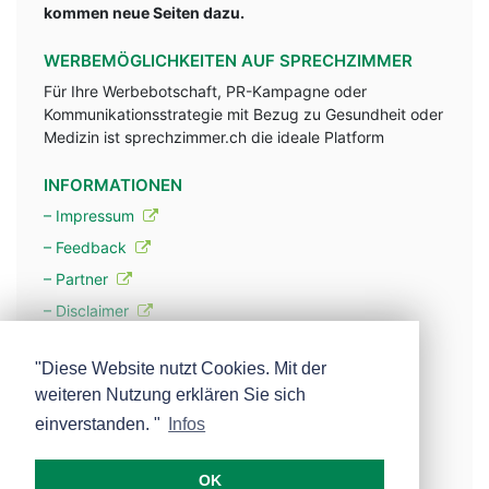
kommen neue Seiten dazu.
WERBEMÖGLICHKEITEN AUF SPRECHZIMMER
Für Ihre Werbebotschaft, PR-Kampagne oder
Kommunikationsstrategie mit Bezug zu Gesundheit oder
Medizin ist sprechzimmer.ch die ideale Platform
INFORMATIONEN
– Impressum
– Feedback
– Partner
– Disclaimer
– Datenschutzerklärung / Privacy Policy
"Diese Website nutzt Cookies. Mit der
weiteren Nutzung erklären Sie sich
– Werbung
einverstanden. "
Infos
– Mehr über unsere Experten
OK