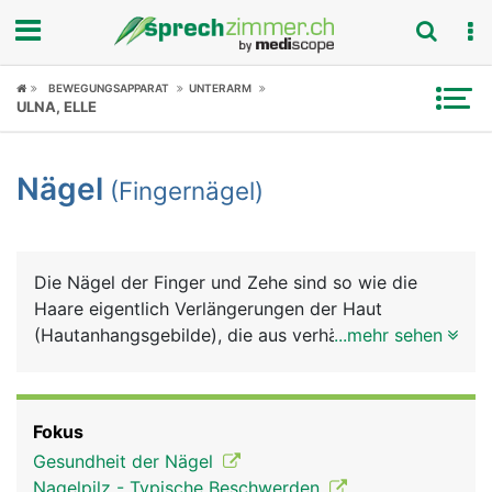
Fokus
BEWEGUNGSAPPARAT
UNTERARM
ULNA, ELLE
Krankheitsbilder
Nägel
(Fingernägel)
Symptome
Untersuchungen
Die Nägel der Finger und Zehe sind so wie die
News
Haare eigentlich Verlängerungen der Haut
(Hautanhangsgebilde), die aus verhärteten
...mehr sehen
Ratgeber
Hautzellen und Keratin bestehen. Keratin verleiht
ihnen ihre enorme Festigkeit. Das Wachstum der
Rubriken
Nägel erfolgt an der Nagelwurzel, die in der Haut
Fokus
verankert ist. Von dort aus schiebt sich die
Gesundheit der Nägel
Nagelplatte auf dem Nagelbett nach vorne. Das
Nagelpilz - Typische Beschwerden