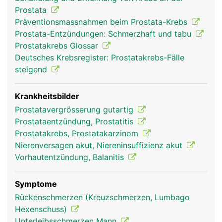
Mitte der Prostata. Hier tritt beim Samenerguss
Prostata
(Ejakulation) die in der Prostata gebildete
Präventionsmassnahmen beim Prostata-Krebs
Samenflüssigkeit in die Harnröhre über. Sie enthält
Prostata-Entzündungen: Schmerzhaft und tabu
verschiedene Enzyme, die für eine Befruchtung der
Prostatakrebs Glossar
weiblichen Eizelle benötigt werden. Mit
Deutsches Krebsregister: Prostatakrebs-Fälle
zunehmenden Alter vergrössert sich die Prostata.
steigend
Krankheitsbilder
Prostatavergrösserung gutartig
Prostataentzündung, Prostatitis
Prostatakrebs, Prostatakarzinom
Nierenversagen akut, Niereninsuffizienz akut
Vorhautentzündung, Balanitis
Prostata Mann
Symptome
Rückenschmerzen (Kreuzschmerzen, Lumbago
Hexenschuss)
Unterleibsschmerzen Mann