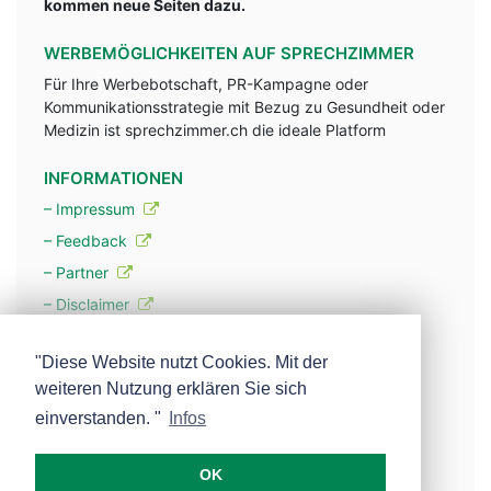
kommen neue Seiten dazu.
WERBEMÖGLICHKEITEN AUF SPRECHZIMMER
Für Ihre Werbebotschaft, PR-Kampagne oder
Kommunikationsstrategie mit Bezug zu Gesundheit oder
Medizin ist sprechzimmer.ch die ideale Platform
INFORMATIONEN
– Impressum
– Feedback
– Partner
– Disclaimer
– Datenschutzerklärung / Privacy Policy
"Diese Website nutzt Cookies. Mit der
weiteren Nutzung erklären Sie sich
– Werbung
einverstanden. "
Infos
– Mehr über unsere Experten
OK