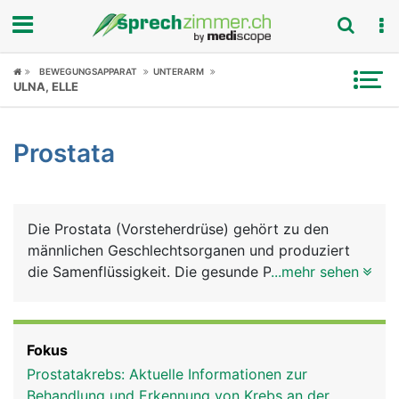
Fokus
BEWEGUNGSAPPARAT
UNTERARM
ULNA, ELLE
Krankheitsbilder
Prostata
Symptome
Untersuchungen
Die Prostata (Vorsteherdrüse) gehört zu den
News
männlichen Geschlechtsorganen und produziert
die Samenflüssigkeit. Die gesunde Prostata hat die
...mehr sehen
Ratgeber
Grösse und Form einer Kastanie und liegt direkt
unter der Harnblase. Ihre Rückseite grenzt an den
Rubriken
Enddarm, weshalb die Prostata mit dem Finger
Fokus
über den Anus ertastet werden kann. Die von der
Prostatakrebs: Aktuelle Informationen zur
Harnblase abgehende Harnröhre verläuft durch die
Behandlung und Erkennung von Krebs an der