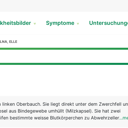
kheitsbilder
Symptome
Untersuchun
LNA, ELLE
m linken Oberbauch. Sie liegt direkt unter dem Zwerchfell un
sel aus Bindegewebe umhüllt (Milzkapsel). Sie hat zwei
reifen bestimmte weisse Blutkörperchen zu Abwehrzellen de
...m
 sogenannten B- und T-Lymphozyten, die als "Killerzellen"