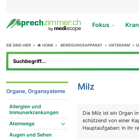
Fokus
Kran
SIE SIND HIER
HOME
BEWEGUNGSAPPARAT
UNTERARM
U
Milz
Organe, Organsysteme
Allergien und
Immunerkrankungen
Die Milz ist ein Organ i
schützend von einer Kap
Atemwege
Hauptaufgaben: In ihr 
Augen und Sehen
Immunsystems heran, die