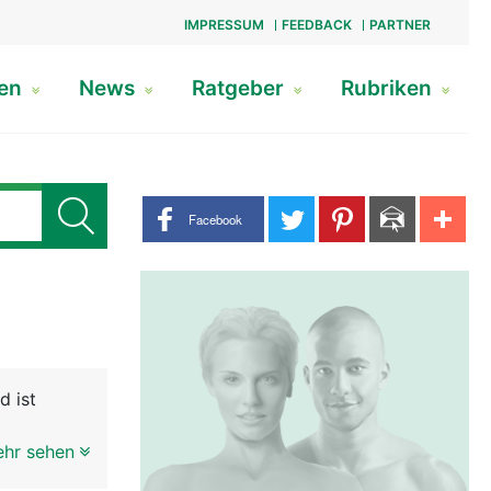
IMPRESSUM
FEEDBACK
PARTNER
gen
News
Ratgeber
Rubriken
Share buttons
Facebook
d ist
s
ehr sehen