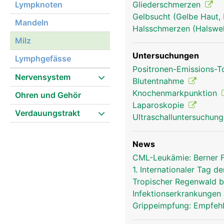
Lympknoten
Gliederschmerzen
Gelbsucht (Gelbe Haut, 
milz frau
Mandeln
Halsschmerzen (Halsw
Milz
Untersuchungen
Lymphgefässe
Positronen-Emissions-
Nervensystem
Blutentnahme
Knochenmarkpunktion
Ohren und Gehör
Laparoskopie
Verdauungstrakt
Ultraschalluntersuchun
News
CML-Leukämie: Berner 
1. Internationaler Tag
Tropischer Regenwald bi
Infektionserkrankungen 
Grippeimpfung: Empfeh