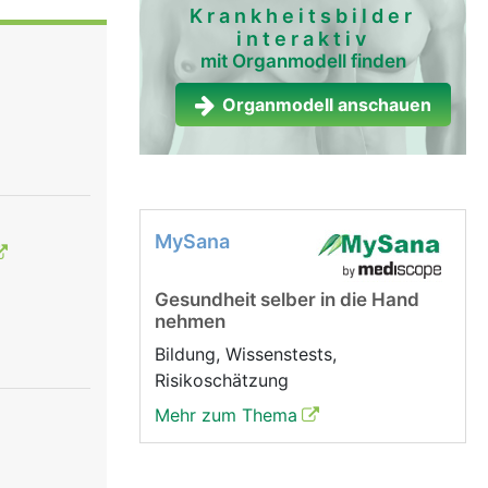
werden in
Krankheitsbilder
interaktiv
bozyten)
mit Organmodell finden
Organmodell anschauen
MySana
Gesundheit selber in die Hand
nehmen
Bildung, Wissenstests,
Risikoschätzung
Mehr zum Thema