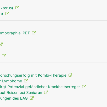
Ikterus)
milz mann
eh)
Tomographie, PET
g
Forschungserfolg mit Kombi-Therapie
 der Lymphome
rgt Potenzial gefährlicher Krankheitserreger
auf Reisen bei Senioren
lungen des BAG