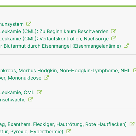
ien und Viren erkennen und vernichten können. Ausserdem 
te Blutkörperchen (Erythrozyten) und Blutplättchen (Throm
t.
mmunsystem
 Leukämie (CML): Zu Beginn kaum Beschwerden
Leukämie (CML): Verlaufskontrollen, Nachsorge
r Blutarmut durch Eisenmangel (Eisenmangelanämie)
nkrebs, Morbus Hodgkin, Non-Hodgkin-Lymphome, NHL
eber, Mononukleose
 Leukämie, CML
unschwäche
ag, Exanthem, Fleckiger, Hautrötung, Rote Hautflecken)
tur, Pyrexie, Hyperthermie)