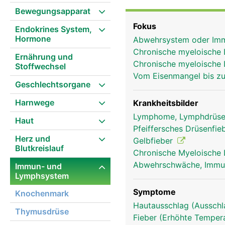
Fremdstoffe wie Bakter
Bewegungsapparat
der Milz überalterte ro
Fokus
Endokrines System,
aussortiert und abgebau
Hormone
Abwehrsystem oder I
Chronische myeloische
Ernährung und
Chronische myeloische 
Stoffwechsel
Vom Eisenmangel bis zu
Geschlechtsorgane
Harnwege
Krankheitsbilder
Lymphome, Lymphdrüse
Haut
Pfeiffersches Drüsenfi
Herz und
Gelbfieber
Blutkreislauf
Chronische Myeloische
Abwehrschwäche, Imm
Immun- und
Lymphsystem
Symptome
Knochenmark
Hautausschlag (Ausschl
Thymusdrüse
Fieber (Erhöhte Tempera