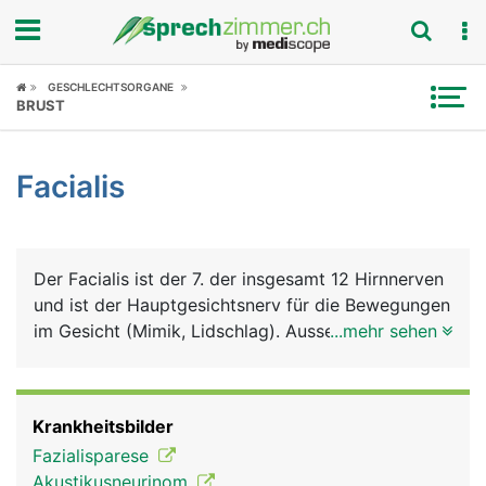
Fokus
GESCHLECHTSORGANE
BRUST
Krankheitsbilder
Facialis
Symptome
Untersuchungen
Der Facialis ist der 7. der insgesamt 12 Hirnnerven
News
und ist der Hauptgesichtsnerv für die Bewegungen
im Gesicht (Mimik, Lidschlag). Ausserdem steuert
...mehr sehen
Ratgeber
er die Tränen- und Speichelproduktion und leitet
das Geschmacksempfinden der vorderen zwei
Rubriken
Drittel der Zunge zum Hirn.
Krankheitsbilder
Fazialisparese
Akustikusneurinom