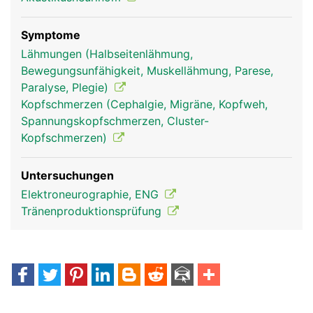
Symptome
Lähmungen (Halbseitenlähmung,
Bewegungsunfähigkeit, Muskellähmung, Parese,
Paralyse, Plegie)
Kopfschmerzen (Cephalgie, Migräne, Kopfweh,
Spannungskopfschmerzen, Cluster-
Facialis Frau
Facialis Mann
Kopfschmerzen)
Untersuchungen
Elektroneurographie, ENG
Tränenproduktionsprüfung