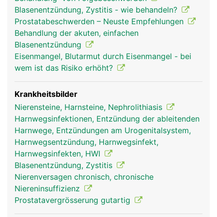
Harnspeicherung und die Harnröhre zur
Blasenentzündung, Zystitis - wie behandeln?
Harnausscheidung.
Prostatabeschwerden – Neuste Empfehlungen
Behandlung der akuten, einfachen
Blasenentzündung
Eisenmangel, Blutarmut durch Eisenmangel - bei
wem ist das Risiko erhöht?
Krankheitsbilder
Nierensteine, Harnsteine, Nephrolithiasis
Harnwegsinfektionen, Entzündung der ableitenden
Harnwege, Entzündungen am Urogenitalsystem,
Harnwegsentzündung, Harnwegsinfekt,
Harnwegsinfekten, HWI
Blasenentzündung, Zystitis
Nierenversagen chronisch, chronische
Niereninsuffizienz
Prostatavergrösserung gutartig