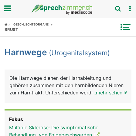
Fokus
GESCHLECHTSORGANE
BRUST
Krankheitsbilder
Harnwege
(Urogenitalsystem)
Symptome
Untersuchungen
Die Harnwege dienen der Harnableitung und
News
gehören zusammen mit den harnbildenden Nieren
zum Harntrakt. Unterschieden werden anatomisch
...mehr sehen
Ratgeber
ein oberer und ein unterer Harntrakt. Zum oberen
zählen die Nieren und die Harnleiter (Ureter), zum
Rubriken
unteren die Harnblase und die Harnröhre (Urethra).
Fokus
Die Nieren dienen der Harnbildung, die Harnleiter
Multiple Sklerose: Die symptomatische
zum Harntransport in die Blase, die Harnblase zur
Behandlung von Folgebeschwerden