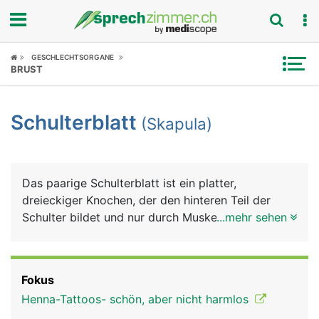
Fokus
GESCHLECHTSORGANE
BRUST
Krankheitsbilder
Schulterblatt
(Skapula)
Symptome
Untersuchungen
Das paarige Schulterblatt ist ein platter,
News
dreieckiger Knochen, der den hinteren Teil der
Schulter bildet und nur durch Muskeln mit der
...mehr sehen
Ratgeber
Wirbelsäule verbunden ist. Am seitlichen Rand
bildet das Schulterblatt die Gelenkpfanne für das
Rubriken
Schultergelenk, in der sich der Kopf des
Fokus
Oberarmknochens bewegt. Auch das Schlüsselbein
Henna-Tattoos- schön, aber nicht harmlos
ist seitlich mit dem Schulterblatt gelenkig