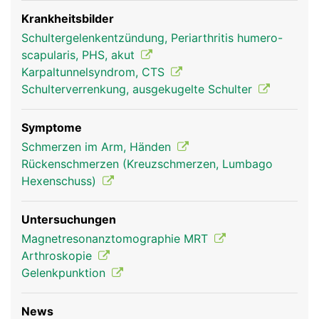
verbunden. Über die Schulterblätter sind die Arme
mit dem Rumpf verbunden. Ausserdem dient es als
Krankheitsbilder
Befestigungsanker für die Rückenmuskulatur
Schultergelenkentzündung, Periarthritis humero-
scapularis, PHS, akut
Karpaltunnelsyndrom, CTS
Schulterverrenkung, ausgekugelte Schulter
Symptome
Schmerzen im Arm, Händen
Rückenschmerzen (Kreuzschmerzen, Lumbago
Hexenschuss)
Schulterblatt Frau
Schulterblatt Mann
Untersuchungen
Magnetresonanztomographie MRT
Arthroskopie
Gelenkpunktion
News